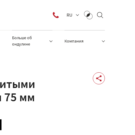
RU
Больше об
Компания
ондулине
литыми
 75 мм