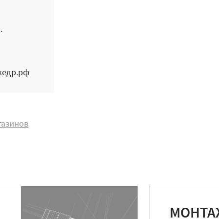
.
кедр.рф
газинов
МОНТА