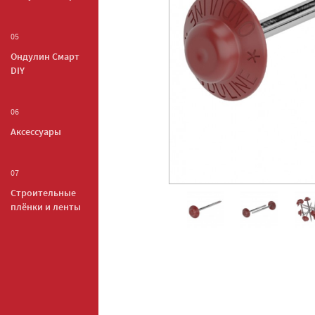
05
Ондулин Смарт
DIY
06
Аксессуары
07
Строительные
плёнки и ленты