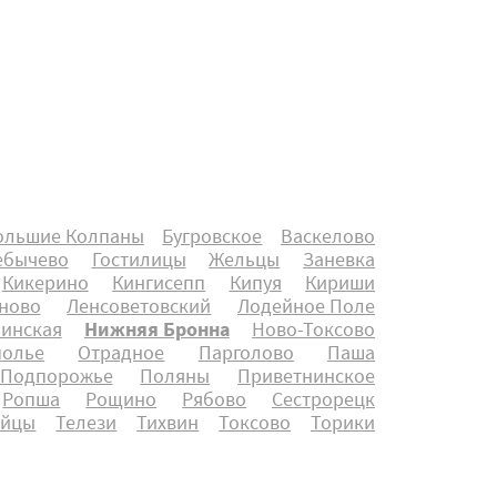
ольшие Колпаны
Бугровское
Васкелово
ебычево
Гостилицы
Жельцы
Заневка
Кикерино
Кингисепп
Кипуя
Кириши
ново
Ленсоветовский
Лодейное Поле
инская
Нижняя Бронна
Ново-Токсово
полье
Отрадное
Парголово
Паша
Подпорожье
Поляны
Приветнинское
Ропша
Рощино
Рябово
Сестрорецк
айцы
Телези
Тихвин
Токсово
Торики