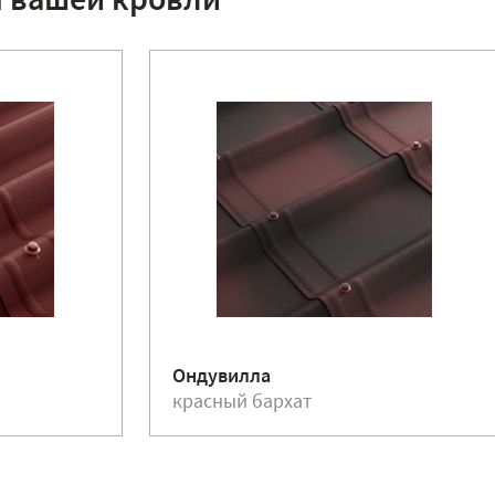
я вашей кровли
Ондувилла
красный бархат