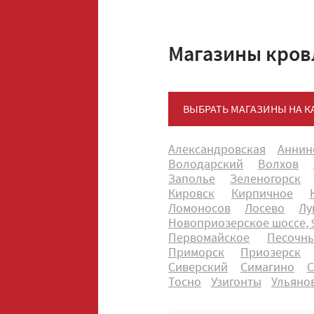
Магазины кров
ВЫБРАТЬ МАГАЗИНЫ НА К
Александровская
Аннин
Володарский
Волхов
Заполье
Зеленогорск
Кировск
Кирпичное
Ломоносов
Лосево
Лу
Новоприозерское шоссе, 9
Первомайское
Песочн
Приморск
Приозерск
Сиверский
Симагино
С
Тосно
Узигонты
Ульяно