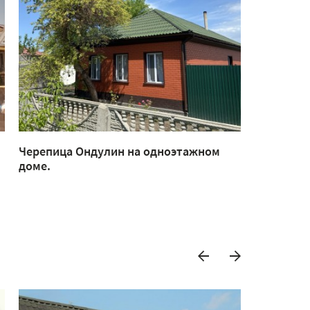
Черепица Ондулин на одноэтажном
Шатровая
доме.
Ондулино