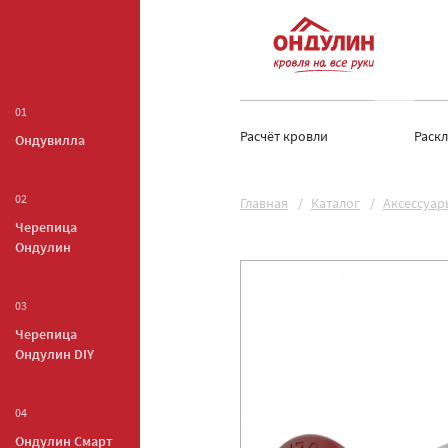
01
Расчёт кровли
Раск
Ондувилла
02
Главная
Каталог
Аксессуар
Черепица
Ондулин
03
Черепица
Ондулин DIY
04
Ондулин Смарт