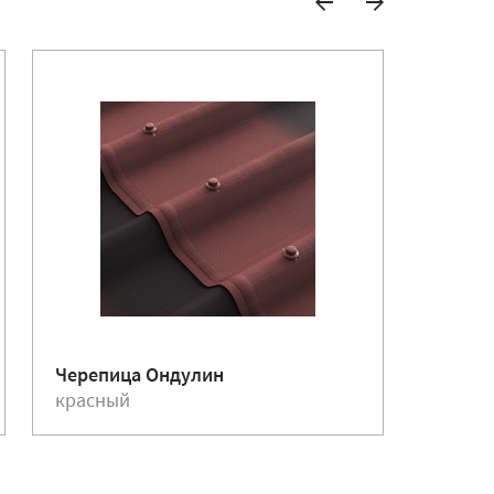
Черепица Ондулин
Ондули
красный
красн