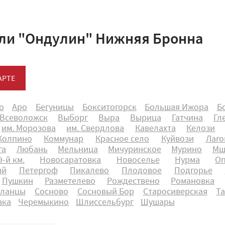
ли "Ондулин" Нижняя Бронна
АРТЕ
о
Аро
Бегуницы
Бокситогорск
Большая Ижора
Б
Всеволожск
Выборг
Выра
Вырица
Гатчина
Гл
им. Морозова
им. Свердлова
Кавелахта
Келози
Колпино
Коммунар
Красное село
Куйвози
Лаго
га
Любань
Мельница
Мичуринское
Мурино
Мш
-й км.
Новосаратовка
Новоселье
Нурма
О
ый
Петергоф
Пикалево
Плодовое
Подгорье
Пушкин
Разметелево
Рождествено
Романовка
ланцы
Сосново
Сосновый Бор
Старосиверская
Т
вка
Черемыкино
Шлиссельбург
Шушары