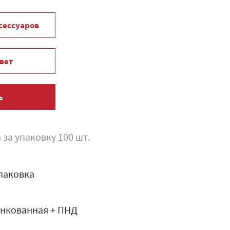
ксессуаров
вет
ь
 за упаковку 100 шт.
паковка
0
инкованная + ПНД