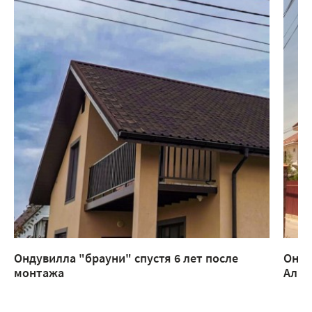
Ондувилла "брауни" спустя 6 лет после
Онду
монтажа
Алм