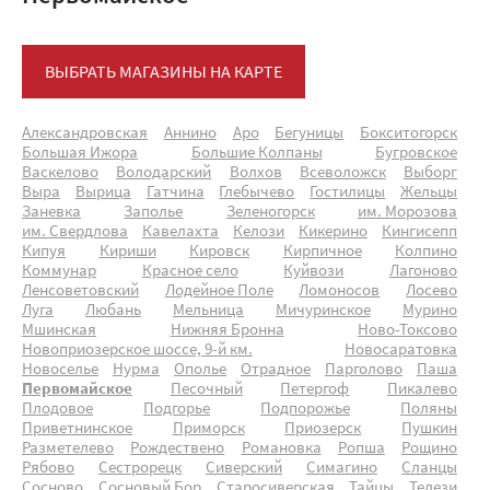
ВЫБРАТЬ МАГАЗИНЫ НА КАРТЕ
Александровская
Аннино
Аро
Бегуницы
Бокситогорск
Большая Ижора
Большие Колпаны
Бугровское
Васкелово
Володарский
Волхов
Всеволожск
Выборг
Выра
Вырица
Гатчина
Глебычево
Гостилицы
Жельцы
Заневка
Заполье
Зеленогорск
им. Морозова
им. Свердлова
Кавелахта
Келози
Кикерино
Кингисепп
Кипуя
Кириши
Кировск
Кирпичное
Колпино
Коммунар
Красное село
Куйвози
Лагоново
Ленсоветовский
Лодейное Поле
Ломоносов
Лосево
Луга
Любань
Мельница
Мичуринское
Мурино
Мшинская
Нижняя Бронна
Ново-Токсово
Новоприозерское шоссе, 9-й км.
Новосаратовка
Новоселье
Нурма
Ополье
Отрадное
Парголово
Паша
Первомайское
Песочный
Петергоф
Пикалево
Плодовое
Подгорье
Подпорожье
Поляны
Приветнинское
Приморск
Приозерск
Пушкин
Разметелево
Рождествено
Романовка
Ропша
Рощино
Рябово
Сестрорецк
Сиверский
Симагино
Сланцы
Сосново
Сосновый Бор
Старосиверская
Тайцы
Телези