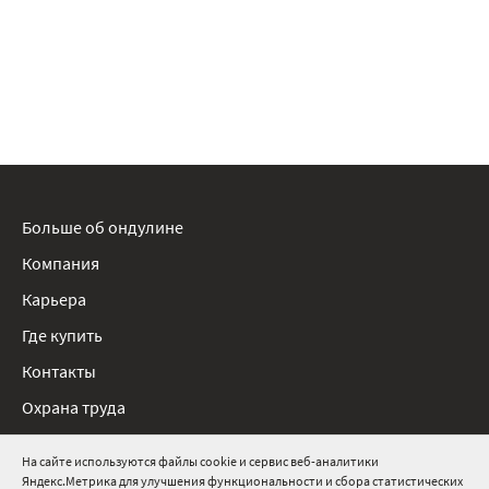
Больше об ондулине
Компания
Карьера
Где купить
Контакты
Охрана труда
Нормативные документы
На сайте используются файлы cookie и сервис веб-аналитики
Яндекс.Метрика для улучшения функциональности и сбора статистических
8 800 511 91 82