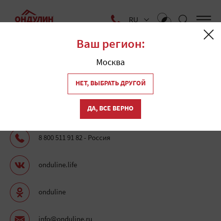
RU
Ваш регион:
Главная
Москва
Контакты
НЕТ, ВЫБРАТЬ ДРУГОЙ
По любым вопросам вы всегда можете связаться с нами по
электронной почте, через социальные сети или позвонить
ДА, ВСЕ ВЕРНО
"ЭКСПЕРТУ ONDULINE" (звонок бесплатный).
8 800 511 91 82 - Россия
onduline.life
onduline
info@onduline.ru