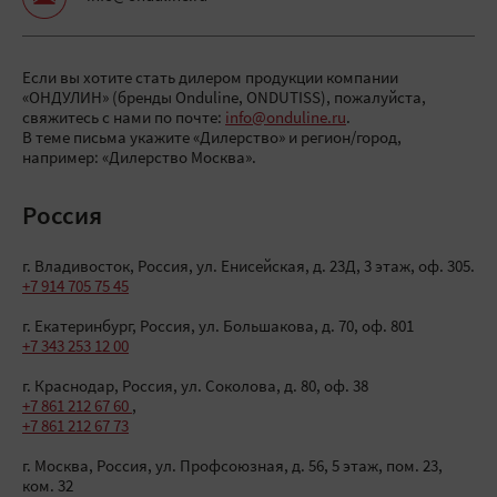
Если вы хотите стать дилером продукции компании
«ОНДУЛИН» (бренды Onduline, ONDUTISS), пожалуйста,
свяжитесь с нами по почте:
info@onduline.ru
.
В теме письма укажите «Дилерство» и регион/город,
например: «Дилерство Москва».
Россия
г. Владивосток, Россия
,
ул. Енисейская, д. 23Д, 3 этаж, оф. 305.
+7 914 705 75 45
г. Екатеринбург, Россия
,
ул. Большакова, д. 70, оф. 801
+7 343 253 12 00
г. Краснодар, Россия
,
ул. Соколова, д. 80, оф. 38
+7 861 212 67 60
,
+7 861 212 67 73
г. Москва, Россия
,
ул. Профсоюзная, д. 56, 5 этаж, пом. 23,
ком. 32