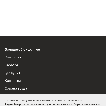
Больше об ондулине
Компания
Карьера
Где купить
Контакты
Охрана труда
Нормативные документы
На сайте используются файлы cookie и сервис веб-аналитики
Яндекс.Метрика для улучшения функциональности и сбора статистических
8 800 511 91 82