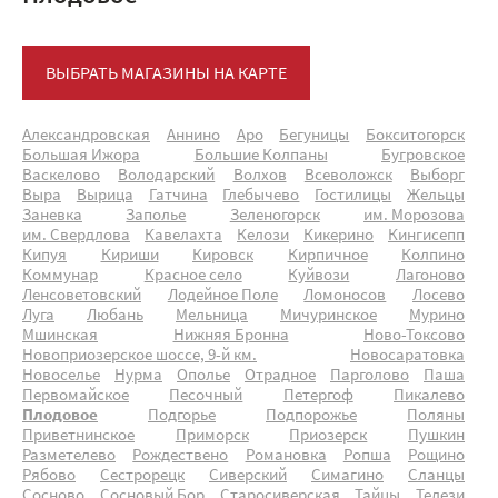
ВЫБРАТЬ МАГАЗИНЫ НА КАРТЕ
Александровская
Аннино
Аро
Бегуницы
Бокситогорск
Большая Ижора
Большие Колпаны
Бугровское
Васкелово
Володарский
Волхов
Всеволожск
Выборг
Выра
Вырица
Гатчина
Глебычево
Гостилицы
Жельцы
Заневка
Заполье
Зеленогорск
им. Морозова
им. Свердлова
Кавелахта
Келози
Кикерино
Кингисепп
Кипуя
Кириши
Кировск
Кирпичное
Колпино
Коммунар
Красное село
Куйвози
Лагоново
Ленсоветовский
Лодейное Поле
Ломоносов
Лосево
Луга
Любань
Мельница
Мичуринское
Мурино
Мшинская
Нижняя Бронна
Ново-Токсово
Новоприозерское шоссе, 9-й км.
Новосаратовка
Новоселье
Нурма
Ополье
Отрадное
Парголово
Паша
Первомайское
Песочный
Петергоф
Пикалево
Плодовое
Подгорье
Подпорожье
Поляны
Приветнинское
Приморск
Приозерск
Пушкин
Разметелево
Рождествено
Романовка
Ропша
Рощино
Рябово
Сестрорецк
Сиверский
Симагино
Сланцы
Сосново
Сосновый Бор
Старосиверская
Тайцы
Телези