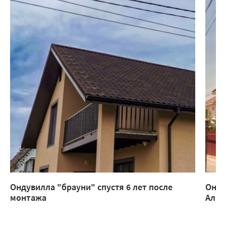
Ондувилла "брауни" спустя 6 лет после
Онду
монтажа
Алм