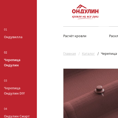
01
Расчёт кровли
Раск
Ондувилла
02
Главная
Каталог
Черепица 
Черепица
Ондулин
03
Черепица
Ондулин DIY
04
Ондулин Смарт