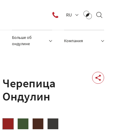
RU
Больше об
Компания
ондулине
Черепица
Ондулин