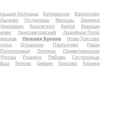
ольшие Колпаны
Бугровское
Васкелово
ебычево
Гостилицы
Жельцы
Заневка
Кикерино
Кингисепп
Кипуя
Кириши
ново
Ленсоветовский
Лодейное Поле
инская
Нижняя Бронна
Ново-Токсово
полье
Отрадное
Парголово
Паша
Подпорожье
Поляны
Приветнинское
Ропша
Рощино
Рябово
Сестрорецк
айцы
Телези
Тихвин
Токсово
Торики