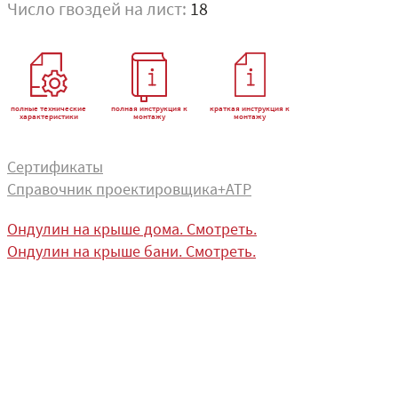
Число гвоздей на лист:
18
полные технические
полная инструкция к
краткая инструкция к
характеристики
монтажу
монтажу
Сертификаты
Справочник проектировщика+АТР
Ондулин на крыше дома. Смотреть.
Ондулин на крыше бани. Смотреть.