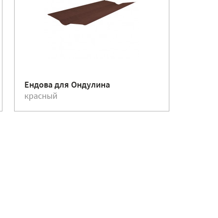
Ендова для Ондулина
Гвозди
красный
красн