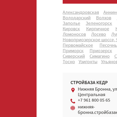
Александровская
Аннин
Володарский
Волхов
Заполье
Зеленогорск
Кировск
Кирпичное
Ломоносов
Лосево
Лу
Новоприозерское шоссе, 9
Первомайское
Песочн
Приморск
Приозерск
Сиверский
Симагино
С
Тосно
Узигонты
Ульяно
СТРОЙБАЗА КЕДР
Нижняя Бронна, ул
Центральная
+7 961 800 05 65
нижняя-
бронна.стройбаза