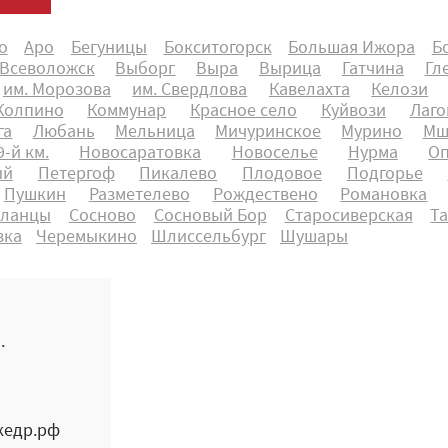
о
Аро
Бегуницы
Бокситогорск
Большая Ижора
Б
Всеволожск
Выборг
Выра
Вырица
Гатчина
Гл
им. Морозова
им. Свердлова
Кавелахта
Келози
Колпино
Коммунар
Красное село
Куйвози
Лаго
га
Любань
Мельница
Мичуринское
Мурино
Мш
-й км.
Новосаратовка
Новоселье
Нурма
О
ый
Петергоф
Пикалево
Плодовое
Подгорье
Пушкин
Разметелево
Рождествено
Романовка
ланцы
Сосново
Сосновый Бор
Старосиверская
Т
вка
Черемыкино
Шлиссельбург
Шушары
.
кедр.рф