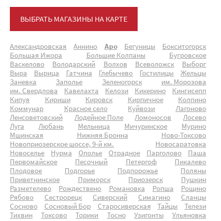
ВЫБРАТЬ МАГАЗИНЫ НА КАРТЕ
Александровская
Аннино
Аро
Бегуницы
Бокситогорск
Большая Ижора
Большие Колпаны
Бугровское
Васкелово
Володарский
Волхов
Всеволожск
Выборг
Выра
Вырица
Гатчина
Глебычево
Гостилицы
Жельцы
Заневка
Заполье
Зеленогорск
им. Морозова
им. Свердлова
Кавелахта
Келози
Кикерино
Кингисепп
Кипуя
Кириши
Кировск
Кирпичное
Колпино
Коммунар
Красное село
Куйвози
Лагоново
Ленсоветовский
Лодейное Поле
Ломоносов
Лосево
Луга
Любань
Мельница
Мичуринское
Мурино
Мшинская
Нижняя Бронна
Ново-Токсово
Новоприозерское шоссе, 9-й км.
Новосаратовка
Новоселье
Нурма
Ополье
Отрадное
Парголово
Паша
Первомайское
Песочный
Петергоф
Пикалево
Плодовое
Подгорье
Подпорожье
Поляны
Приветнинское
Приморск
Приозерск
Пушкин
Разметелево
Рождествено
Романовка
Ропша
Рощино
Рябово
Сестрорецк
Сиверский
Симагино
Сланцы
Сосново
Сосновый Бор
Старосиверская
Тайцы
Телези
Тихвин
Токсово
Торики
Тосно
Узигонты
Ульяновка