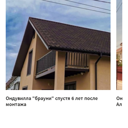
Ондувилла "брауни" спустя 6 лет после
Онду
монтажа
Алм