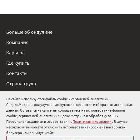
Больше об ондулине
Компания
Карьера
Где купить
Контакты
Охрана труда
Нормативные документы
На сайте используются файлы cookie и сервис веб-аналитики
Яндекс.Метрика для улучшения функциональности и сбора статистических
8 800 511 91 82
данных. Оставаясь на сайте, вы соглашаетесь на использование файлов
cookie, сервиса веб-аналитики Яндекс.Метрика и обработку ваших
info@onduline.ru
Персональных данных в соответствии с
Политиками компании
. В случае
Россия
Беларусь
Казахстан
несогласия вы можете отключить использование «cookie» в настройках
браузера или покинуть сайт.