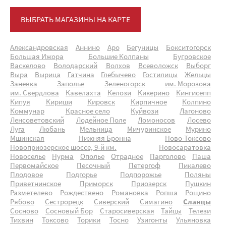
ВЫБРАТЬ МАГАЗИНЫ НА КАРТЕ
Александровская
Аннино
Аро
Бегуницы
Бокситогорск
Большая Ижора
Большие Колпаны
Бугровское
Васкелово
Володарский
Волхов
Всеволожск
Выборг
Выра
Вырица
Гатчина
Глебычево
Гостилицы
Жельцы
Заневка
Заполье
Зеленогорск
им. Морозова
им. Свердлова
Кавелахта
Келози
Кикерино
Кингисепп
Кипуя
Кириши
Кировск
Кирпичное
Колпино
Коммунар
Красное село
Куйвози
Лагоново
Ленсоветовский
Лодейное Поле
Ломоносов
Лосево
Луга
Любань
Мельница
Мичуринское
Мурино
Мшинская
Нижняя Бронна
Ново-Токсово
Новоприозерское шоссе, 9-й км.
Новосаратовка
Новоселье
Нурма
Ополье
Отрадное
Парголово
Паша
Первомайское
Песочный
Петергоф
Пикалево
Плодовое
Подгорье
Подпорожье
Поляны
Приветнинское
Приморск
Приозерск
Пушкин
Разметелево
Рождествено
Романовка
Ропша
Рощино
Рябово
Сестрорецк
Сиверский
Симагино
Сланцы
Сосново
Сосновый Бор
Старосиверская
Тайцы
Телези
Тихвин
Токсово
Торики
Тосно
Узигонты
Ульяновка