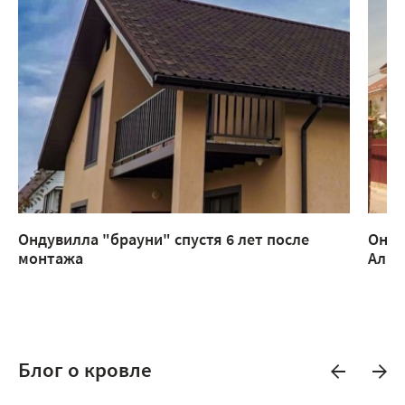
Ондувилла "брауни" спустя 6 лет после
Онду
монтажа
Алм
Блог о кровле