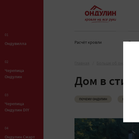
01
Расчёт кровли
Раск
Ондувилла
02
Главная
Больше об ондулине
Черепица
Ондулин
Дом в стил
03
ПОЧЕМУ ОНДУЛИН
ХОРОШАЯ 
Черепица
Ондулин DIY
04
Ондулин Смарт