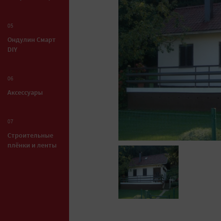
05
Ондулин Смарт
DIY
06
Аксессуары
07
Строительные
плёнки и ленты