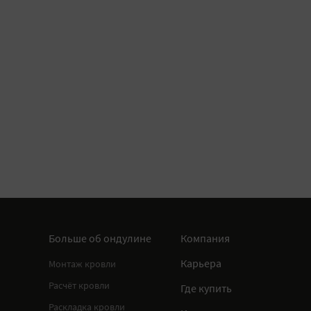
Больше об ондулине
Компания
Карьера
Монтаж кровли
Расчёт кровли
Где купить
Раскладка кровли