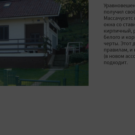
Уравновешен
получил сво
Массачусетс
окна со ста
кирпичный, р
белого и кор
черты. Этот 
правилам, и
(в новом асс
подходит.