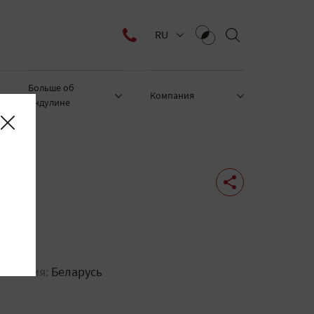
RU
Больше об
Компания
ондулине
ложения:
Беларусь