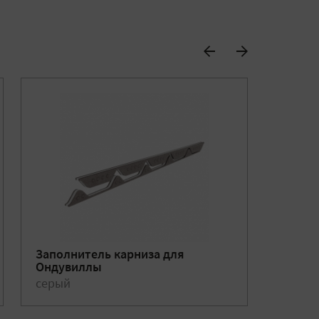
Заполнитель карниза для
Ондуф
Ондувиллы
серый
корич