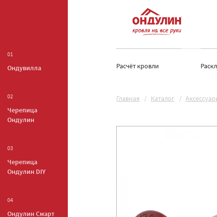
01
Расчёт кровли
Раск
Ондувилла
02
Главная
Каталог
Аксессуар
Черепица
Ондулин
03
Черепица
Ондулин DIY
04
Ондулин Смарт