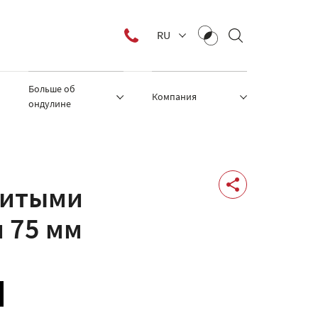
RU
Больше об
Компания
ондулине
литыми
 75 мм