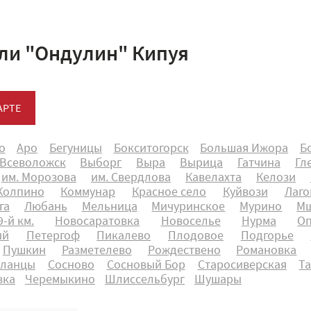
ли "Ондулин" Кипуя
АРТЕ
о
Аро
Бегуницы
Бокситогорск
Большая Ижора
Б
Всеволожск
Выборг
Выра
Вырица
Гатчина
Гл
им. Морозова
им. Свердлова
Кавелахта
Келози
Колпино
Коммунар
Красное село
Куйвози
Лаго
га
Любань
Мельница
Мичуринское
Мурино
Мш
-й км.
Новосаратовка
Новоселье
Нурма
О
ый
Петергоф
Пикалево
Плодовое
Подгорье
Пушкин
Разметелево
Рождествено
Романовка
ланцы
Сосново
Сосновый Бор
Старосиверская
Т
вка
Черемыкино
Шлиссельбург
Шушары