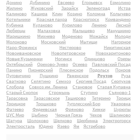
Донино
Дубинино
Евсеево
Егорьевск
Ермолино
Жилино
Жуковский
Зарайск
Зеленоград
Истра
Калиново
Кашира
Клин
Козино
Коломна
Колычево
Котельники
Красная пахра
Красногорск
Кривандино
Кубинка
Кулаково
Курилово
Ленино
Лесной
Люберцы
Малаховка
Малышево
Манушкино
Маришкино
Михнево
Моденово
Можайск
Молоди
Молоково
Московский
Мытищи
Нагорное
Наро-Фоминск
Нестерово
Никитинская
Новоивановское
Новопетровское
Новохаритоново
Новые Кузьменки
Ногинск
Одинцово
Озеры
Октябрьский
Орехово-Зуево
Осеево
Павловский Посад
Панино
Пионерский
Плесенское
Подольск
Покров
Пуговичино
Пушкино
Раменское
Реутов
Руза
Сватково
Селятино
Семхоз
Сергиев Посад
Серпухов
Слобода
Совхоз им. Ленина
Становое
Старая Купавна
Старый Снопок
Стромынь
Ступино
Съяново-1
Тарасовка
Тарасовское
Таширово
Тетерино
Троицк
Троицкое
Трошково
Туголесский Бор
Уваровка
Фатеево
Федеевская
Фряново
Химки
Цурюпы
ЦУС Мир
Цыбино
Черная Грязь
Чехов
Шаликово
Шатура
Шолохово
Щелково
Щербинка
Электрогорск
Электросталь
Юдино
Язево
Ям
Ястребово