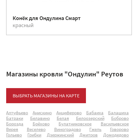
Конёк для Ондулина Смарт
красный
Магазины кровли "Ондулин" Реутов
ВЫБРАТЬ МАГАЗИНЫ НА КАРТЕ
Алтуфьево
Анискино
Анциферово
Бабаиха
Балашиха
Батраки
Белавино
Белая
Белоозерский
Боброво
Борозда
Брёхово
Булатниковское
Васильевское
Верея
Веселево
Виноградово
Гжель
Говорово
Гольево
Грибки
Дзержинский
Дмитров
Домодедово