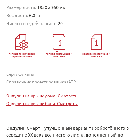
Размер листа:
1950 x 950 мм
Вес листа:
6.3 кг
Число гвоздей на лист:
20
полные технические
полная инструкция к
краткая инструкция к
характеристики
монтажу
монтажу
Сертификаты
Справочник проектировщика+АТР
Ондулин на крыше дома. Смотреть.
Ондулин на крыше бани. Смотреть.
Ондулин Смарт – улучшенный вариант изобретённого в
середине XX века волнистого листа, дополненный по