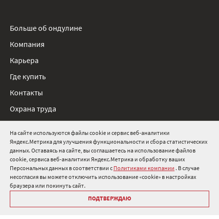
Больше об ондулине
Компания
Карьера
Где купить
Контакты
Охрана труда
Нормативные документы
На сайте используются файлы cookie и сервис веб-аналитики
Яндекс.Метрика для улучшения функциональности и сбора статистических
8 800 511 91 82
данных. Оставаясь на сайте, вы соглашаетесь на использование файлов
cookie, сервиса веб-аналитики Яндекс.Метрика и обработку ваших
info@onduline.ru
Персональных данных в соответствии с
Политиками компании
. В случае
Россия
Беларусь
Казахстан
несогласия вы можете отключить использование «cookie» в настройках
браузера или покинуть сайт.
ПОДТВЕРЖДАЮ