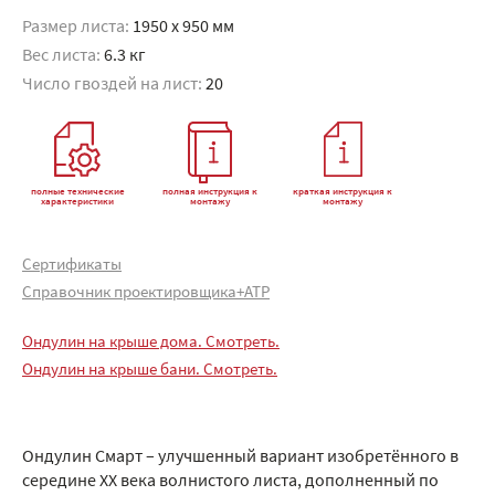
Размер листа:
1950 x 950 мм
Вес листа:
6.3 кг
Число гвоздей на лист:
20
полные технические
полная инструкция к
краткая инструкция к
характеристики
монтажу
монтажу
Сертификаты
Справочник проектировщика+АТР
Ондулин на крыше дома. Смотреть.
Ондулин на крыше бани. Смотреть.
Ондулин Смарт – улучшенный вариант изобретённого в
середине XX века волнистого листа, дополненный по