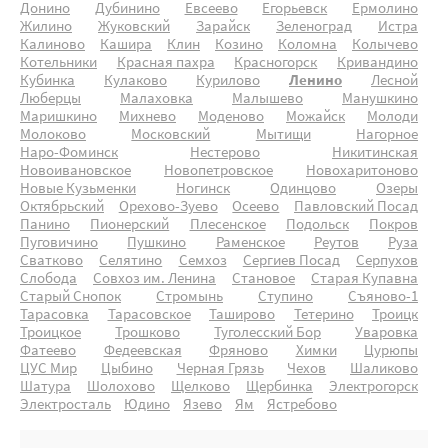
Донино
Дубинино
Евсеево
Егорьевск
Ермолино
Жилино
Жуковский
Зарайск
Зеленоград
Истра
Калиново
Кашира
Клин
Козино
Коломна
Колычево
Котельники
Красная пахра
Красногорск
Кривандино
Кубинка
Кулаково
Курилово
Ленино
Лесной
Люберцы
Малаховка
Малышево
Манушкино
Маришкино
Михнево
Моденово
Можайск
Молоди
Молоково
Московский
Мытищи
Нагорное
Наро-Фоминск
Нестерово
Никитинская
Новоивановское
Новопетровское
Новохаритоново
Новые Кузьменки
Ногинск
Одинцово
Озеры
Октябрьский
Орехово-Зуево
Осеево
Павловский Посад
Панино
Пионерский
Плесенское
Подольск
Покров
Пуговичино
Пушкино
Раменское
Реутов
Руза
Сватково
Селятино
Семхоз
Сергиев Посад
Серпухов
Слобода
Совхоз им. Ленина
Становое
Старая Купавна
Старый Снопок
Стромынь
Ступино
Съяново-1
Тарасовка
Тарасовское
Таширово
Тетерино
Троицк
Троицкое
Трошково
Туголесский Бор
Уваровка
Фатеево
Федеевская
Фряново
Химки
Цурюпы
ЦУС Мир
Цыбино
Черная Грязь
Чехов
Шаликово
Шатура
Шолохово
Щелково
Щербинка
Электрогорск
Электросталь
Юдино
Язево
Ям
Ястребово