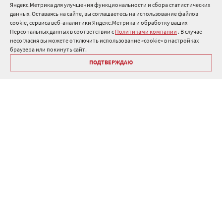
Яндекс.Метрика для улучшения функциональности и сбора статистических
8 800 511 91 82
данных. Оставаясь на сайте, вы соглашаетесь на использование файлов
cookie, сервиса веб-аналитики Яндекс.Метрика и обработку ваших
info@onduline.ru
Персональных данных в соответствии с
Политиками компании
. В случае
Россия
Беларусь
Казахстан
несогласия вы можете отключить использование «cookie» в настройках
браузера или покинуть сайт.
ПОДТВЕРЖДАЮ
Библиотека «Ондулин»
Политики компании о персональных данных
Гарантия на кровельные материалы Ондулин
Антикоррупционная политика
Политика в области управления цепочкой поставок
Политика в области промышленной безопасности
ⓒ Onduline 1998-2026 — производство и продажа кровли для
крыши .
Дизайн
,
разработка и сопровождение сайта, веб-интеграция
—
Текарт
.