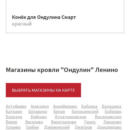
Конёк для Ондулина Смарт
красный
Магазины кровли "Ондулин" Ленино
ВЫБРАТЬ МАГАЗИНЫ НА КАРТЕ
Алтуфьево
Анискино
Анциферово
Бабаиха
Балашиха
Батраки
Белавино
Белая
Белоозерский
Боброво
Борозда
Брёхово
Булатниковское
Васильевское
Верея
Веселево
Виноградово
Гжель
Говорово
Гольево
Грибки
Дзержинский
Дмитров
Домодедово