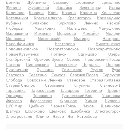
Донино
Дубинино
Евсеево
Егорьевск
Ермолино
Жилино
Жуковский
Зарайск
Зеленоград
Истра
Калиново
Кашира
Клин
Козино
Коломна
Колычево
Котельники
Красная пахра
Красногорск
Кривандино
Кубинка
Кулаково
Курилово
Ленино
Лесной
Люберцы
Малаховка
Малышево
Манушкино
Маришкино
Михнево
Моденово
Можайск
Молоди
Молоково
Московский
Мытищи
Нагорное
Наро-Фоминск
Нестерово
Никитинская
Новоивановское
Новопетровское
Новохаритоново
Новые Кузьменки
Ногинск
Одинцово
Озеры
Октябрьский
Орехово-Зуево
Осеево
Павловский Посад
Панино
Пионерский
Плесенское
Подольск
Покров
Пуговичино
Пушкино
Раменское
Реутов
Руза
Сватково
Селятино
Семхоз
Сергиев Посад
Серпухов
Слобода
Совхоз им. Ленина
Становое
Старая Купавна
Старый Снопок
Стромынь
Ступино
Съяново-1
Тарасовка
Тарасовское
Таширово
Тетерино
Троицк
Троицкое
Трошково
Туголесский Бор
Уваровка
Фатеево
Федеевская
Фряново
Химки
Цурюпы
ЦУС Мир
Цыбино
Черная Грязь
Чехов
Шаликово
Шатура
Шолохово
Щелково
Щербинка
Электрогорск
Электросталь
Юдино
Язево
Ям
Ястребово