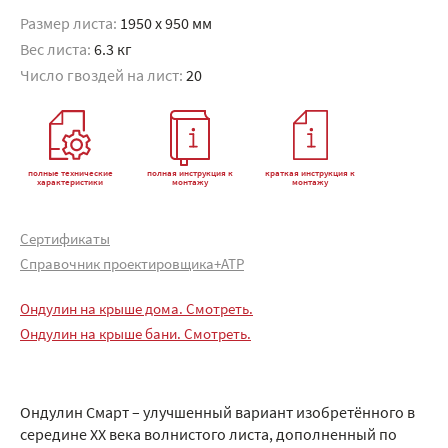
Размер листа:
1950 x 950 мм
Вес листа:
6.3 кг
Число гвоздей на лист:
20
полные технические
полная инструкция к
краткая инструкция к
характеристики
монтажу
монтажу
Сертификаты
Справочник проектировщика+АТР
Ондулин на крыше дома. Смотреть.
Ондулин на крыше бани. Смотреть.
Ондулин Смарт – улучшенный вариант изобретённого в
середине XX века волнистого листа, дополненный по