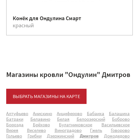
Конёк для Ондулина Смарт
красный
Магазины кровли "Ондулин" Дмитров
ВЫБРАТЬ МАГАЗИНЫ НА КАРТЕ
Алтуфьево
Анискино
Анциферово
Бабаиха
Балашиха
Батраки
Белавино
Белая
Белоозерский
Боброво
Борозда
Брёхово
Булатниковское
Васильевское
Верея
Веселево
Виноградово
Гжель
Говорово
Гольево
Грибки
Дзержинский
Дмитров
Домодедово