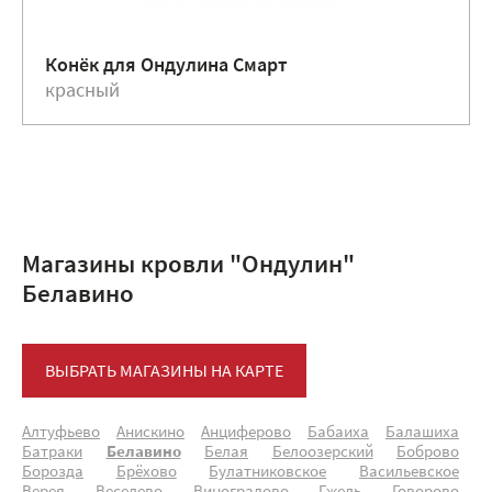
Конёк для Ондулина Смарт
красный
Магазины кровли "Ондулин"
Белавино
ВЫБРАТЬ МАГАЗИНЫ НА КАРТЕ
Алтуфьево
Анискино
Анциферово
Бабаиха
Балашиха
Батраки
Белавино
Белая
Белоозерский
Боброво
Борозда
Брёхово
Булатниковское
Васильевское