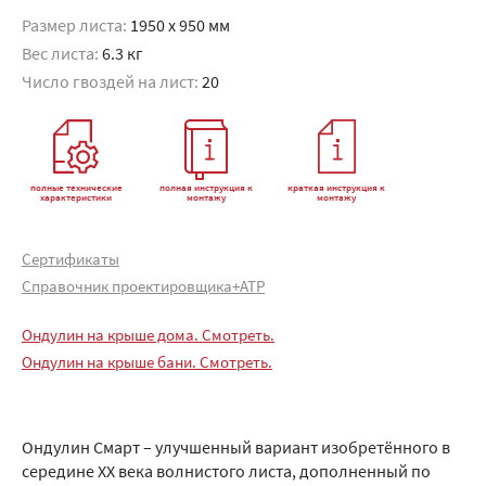
Размер листа:
1950 x 950 мм
Вес листа:
6.3 кг
Число гвоздей на лист:
20
полные технические
полная инструкция к
краткая инструкция к
характеристики
монтажу
монтажу
Сертификаты
Справочник проектировщика+АТР
Ондулин на крыше дома. Смотреть.
Ондулин на крыше бани. Смотреть.
Ондулин Смарт – улучшенный вариант изобретённого в
середине XX века волнистого листа, дополненный по