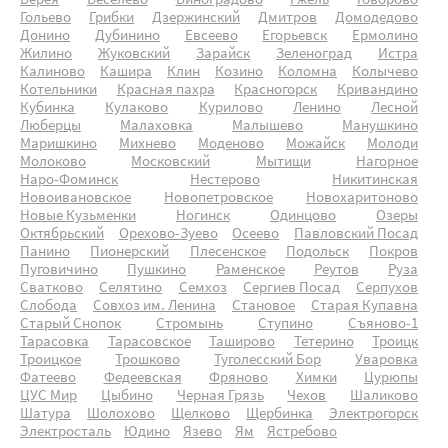
Верея
Веселево
Виноградово
Гжель
Говорово
Гольево
Грибки
Дзержинский
Дмитров
Домодедово
Донино
Дубинино
Евсеево
Егорьевск
Ермолино
Жилино
Жуковский
Зарайск
Зеленоград
Истра
Калиново
Кашира
Клин
Козино
Коломна
Колычево
Котельники
Красная пахра
Красногорск
Кривандино
Кубинка
Кулаково
Курилово
Ленино
Лесной
Люберцы
Малаховка
Малышево
Манушкино
Маришкино
Михнево
Моденово
Можайск
Молоди
Молоково
Московский
Мытищи
Нагорное
Наро-Фоминск
Нестерово
Никитинская
Новоивановское
Новопетровское
Новохаритоново
Новые Кузьменки
Ногинск
Одинцово
Озеры
Октябрьский
Орехово-Зуево
Осеево
Павловский Посад
Панино
Пионерский
Плесенское
Подольск
Покров
Пуговичино
Пушкино
Раменское
Реутов
Руза
Сватково
Селятино
Семхоз
Сергиев Посад
Серпухов
Слобода
Совхоз им. Ленина
Становое
Старая Купавна
Старый Снопок
Стромынь
Ступино
Съяново-1
Тарасовка
Тарасовское
Таширово
Тетерино
Троицк
Троицкое
Трошково
Туголесский Бор
Уваровка
Фатеево
Федеевская
Фряново
Химки
Цурюпы
ЦУС Мир
Цыбино
Черная Грязь
Чехов
Шаликово
Шатура
Шолохово
Щелково
Щербинка
Электрогорск
Электросталь
Юдино
Язево
Ям
Ястребово