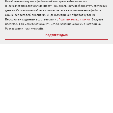
На сайте используются файлы cookie и сервис веб-аналитики
Яндекс.Метрика для улучшения функциональности и сбора статистических
8 800 511 91 82
данных. Оставаясь на сайте, вы соглашаетесь на использование файлов
cookie, сервиса веб-аналитики Яндекс.Метрика и обработку ваших
info@onduline.ru
Персональных данных в соответствии с
Политиками компании
. В случае
Россия
Беларусь
Казахстан
несогласия вы можете отключить использование «cookie» в настройках
браузера или покинуть сайт.
ПОДТВЕРЖДАЮ
Библиотека «Ондулин»
Политики компании о персональных данных
Гарантия на кровельные материалы Ондулин
Антикоррупционная политика
Политика в области управления цепочкой поставок
Политика в области промышленной безопасности
ⓒ Onduline 1998-2026 — производство и продажа кровли для
крыши .
Дизайн
,
разработка и сопровождение сайта, веб-интеграция
—