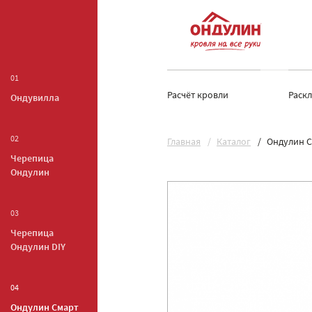
01
Расчёт кровли
Раск
Ондувилла
02
Главная
Каталог
Ондулин С
Черепица
Ондулин
03
Черепица
Ондулин DIY
04
Ондулин Смарт