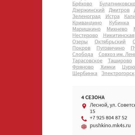
Брёхово
Булатниковск
Дзержинский
Дмитров
Зеленоград
Истра
Кал
Кривандино
Кубинка
Маришкино
Михнево
Нестерово
Никитинская
Озеры
Октябрьский
Покров
Пуговичино
П
Слобода
Совхоз им. Ле
Тарасовское
Таширово
Фряново
Химки
Цур
Щербинка
Электрогорск
4 СЕЗОНА
Лесной, ул. Советс
15
+7 925 804 87 52
pushkino.mk4s.ru