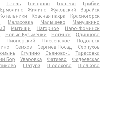
Гжель
Говорово
Гольево
Грибки
Ермолино
Жилино
Жуковский
Зарайск
Котельники
Красная пахра
Красногорск
ы
Малаховка
Малышево
Манушкино
ий
Мытищи
Нагорное
Наро-Фоминск
о
Новые Кузьменки
Ногинск
Одинцово
Пионерский
Плесенское
Подольск
тино
Семхоз
Сергиев Посад
Серпухов
ромынь
Ступино
Съяново-1
Тарасовка
ий Бор
Уваровка
Фатеево
Федеевская
ликово
Шатура
Шолохово
Щелково