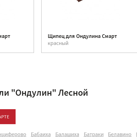
март
Щипец для Ондулина Смарт
красный
ли "Ондулин" Лесной
АРТЕ
нциферово
Бабаиха
Балашиха
Батраки
Белавино