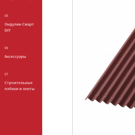
05
Ондулин Смарт
DIY
06
Аксессуары
07
Строительные
плёнки и ленты