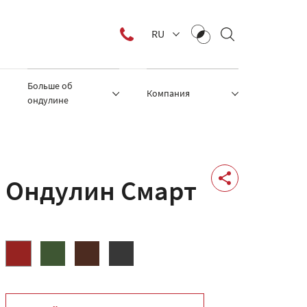
RU
Больше об
Компания
ондулине
Ондулин Смарт