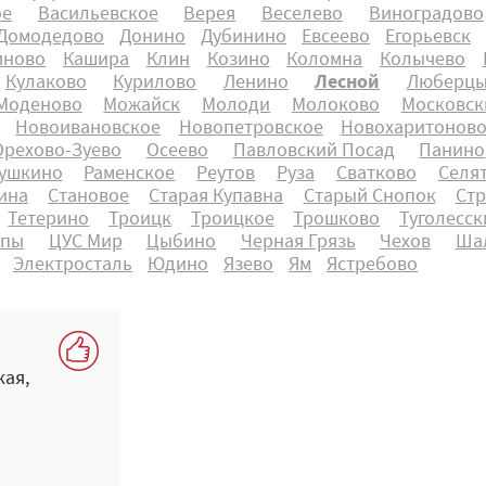
ое
Васильевское
Верея
Веселево
Виноградово
Домодедово
Донино
Дубинино
Евсеево
Егорьевск
иново
Кашира
Клин
Козино
Коломна
Колычево
Кулаково
Курилово
Ленино
Лесной
Люберц
Моденово
Можайск
Молоди
Молоково
Московск
Новоивановское
Новопетровское
Новохаритонов
Орехово-Зуево
Осеево
Павловский Посад
Панино
ушкино
Раменское
Реутов
Руза
Сватково
Селя
нина
Становое
Старая Купавна
Старый Снопок
Ст
Тетерино
Троицк
Троицкое
Трошково
Туголесск
юпы
ЦУС Мир
Цыбино
Черная Грязь
Чехов
Ша
Электросталь
Юдино
Язево
Ям
Ястребово
кая,