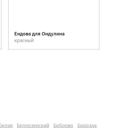
Ендова для Ондулина
Гвозди
красный
красн
Белая
Белоозерский
Боброво
Борозда