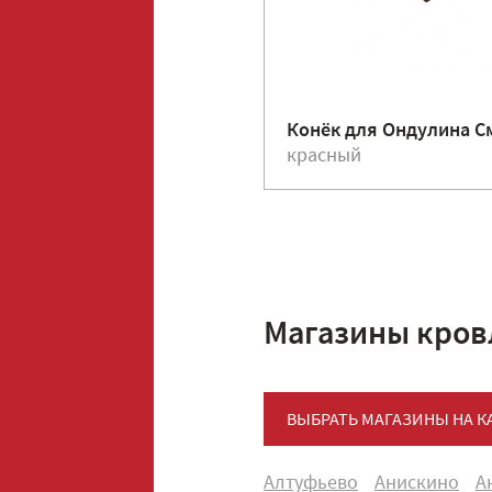
Конёк для Ондулина С
красный
Магазины кров
ВЫБРАТЬ МАГАЗИНЫ НА К
Алтуфьево
Анискино
А