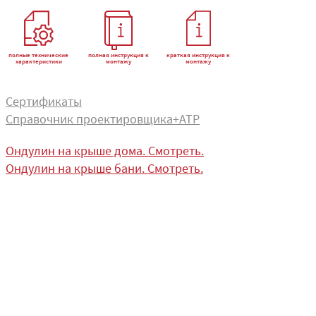
полные технические
полная инструкция к
краткая инструкция к
характеристики
монтажу
монтажу
Сертификаты
Справочник проектировщика+АТР
Ондулин на крыше дома. Смотреть.
Ондулин на крыше бани. Смотреть.