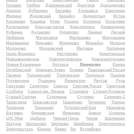
Верея
Веселево
Виноградово
Гжель
Говорово
Гольево
Грибки
Дзержинский
Дмитров
Домодедово
Донино
Дубинино
Евсеево
Егорьевск
Ермолино
Жилино
Жуковский
Зарайск
Зеленоград
Истра
Калиново
Кашира
Клин
Козино
Коломна
Колычево
Котельники
Красная пахра
Красногорск
Кривандино
Кубинка
Кулаково
Курилово
Ленино
Лесной
Люберцы
Малаховка
Малышево
Манушкино
Маришкино
Михнево
Моденово
Можайск
Молоди
Молоково
Московский
Мытищи
Нагорное
Наро-Фоминск
Нестерово
Никитинская
Новоивановское
Новопетровское
Новохаритоново
Новые Кузьменки
Ногинск
Одинцово
Озеры
Октябрьский
Орехово-Зуево
Осеево
Павловский Посад
Панино
Пионерский
Плесенское
Подольск
Покров
Пуговичино
Пушкино
Раменское
Реутов
Руза
Сватково
Селятино
Семхоз
Сергиев Посад
Серпухов
Слобода
Совхоз им. Ленина
Становое
Старая Купавна
Старый Снопок
Стромынь
Ступино
Съяново-1
Тарасовка
Тарасовское
Таширово
Тетерино
Троицк
Троицкое
Трошково
Туголесский Бор
Уваровка
Фатеево
Федеевская
Фряново
Химки
Цурюпы
ЦУС Мир
Цыбино
Черная Грязь
Чехов
Шаликово
Шатура
Шолохово
Щелково
Щербинка
Электрогорск
Электросталь
Юдино
Язево
Ям
Ястребово