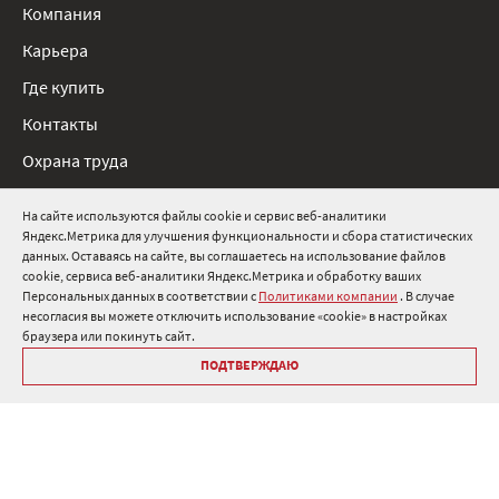
Компания
Карьера
Где купить
Контакты
Охрана труда
Нормативные документы
На сайте используются файлы cookie и сервис веб-аналитики
Яндекс.Метрика для улучшения функциональности и сбора статистических
8 800 511 91 82
данных. Оставаясь на сайте, вы соглашаетесь на использование файлов
cookie, сервиса веб-аналитики Яндекс.Метрика и обработку ваших
info@onduline.ru
Персональных данных в соответствии с
Политиками компании
. В случае
Россия
Беларусь
Казахстан
несогласия вы можете отключить использование «cookie» в настройках
браузера или покинуть сайт.
ПОДТВЕРЖДАЮ
Библиотека «Ондулин»
Политики компании о персональных данных
Гарантия на кровельные материалы Ондулин