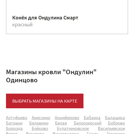
Конёк для Ондулина Смарт
красный
Магазины кровли "Ондулин"
Одинцово
ВЫБРАТЬ МАГАЗИНЫ НА КАРТЕ
Алтуфьево
Анискино
Анциферово
Бабаиха
Балашиха
Батраки
Белавино
Белая
Белоозерский
Боброво
Борозда
Брёхово
Булатниковское
Васильевское