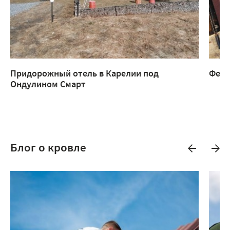
Придорожный отель в Карелии под
Ферм
Ондулином Смарт
Блог о кровле