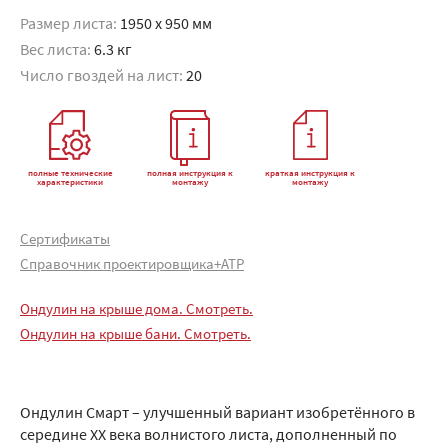
Размер листа:
1950 x 950 мм
Вес листа:
6.3 кг
Число гвоздей на лист:
20
полные технические
полная инструкция к
краткая инструкция к
характеристики
монтажу
монтажу
Сертификаты
Справочник проектировщика+АТР
Ондулин на крыше дома. Смотреть.
Ондулин на крыше бани. Смотреть.
Ондулин Смарт – улучшенный вариант изобретённого в
середине XX века волнистого листа, дополненный по