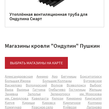
Утеплённая вентиляционная труба для
Ондулина Смарт
Магазины кровли "Ондулин" Пушкин
ВЫБРАТЬ МАГАЗИНЫ НА КАРТЕ
Александровская
Аннино
Аро
Бегуницы
Бокситогорск
Большая Ижора
Большие Колпаны
Бугровское
Васкелово
Володарский
Волхов
Всеволожск
Выборг
Выра
Вырица
Гатчина
Глебычево
Гостилицы
Жельцы
Заневка
Заполье
Зеленогорск
им. Морозова
им. Свердлова
Кавелахта
Келози
Кикерино
Кингисепп
Кипуя
Кириши
Кировск
Кирпичное
Колпино
Коммунар
Красное село
Куйвози
Лагоново