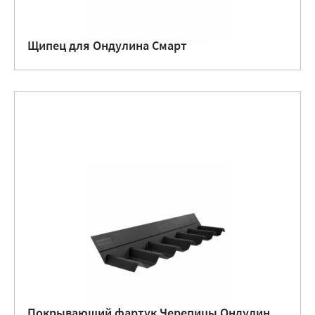
Щипец для Ондулина Смарт
Покрывающий фартук Черепицы Ондулин