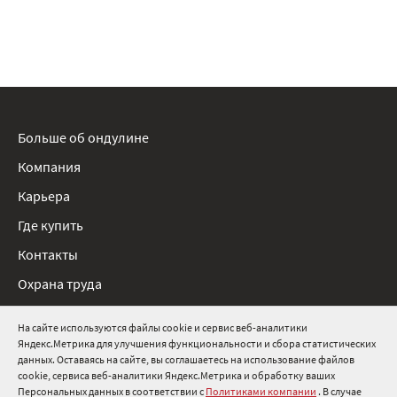
Больше об ондулине
Компания
Карьера
Где купить
Контакты
Охрана труда
Нормативные документы
На сайте используются файлы cookie и сервис веб-аналитики
Яндекс.Метрика для улучшения функциональности и сбора статистических
8 800 511 91 82
данных. Оставаясь на сайте, вы соглашаетесь на использование файлов
cookie, сервиса веб-аналитики Яндекс.Метрика и обработку ваших
info@onduline.ru
Персональных данных в соответствии с
Политиками компании
. В случае