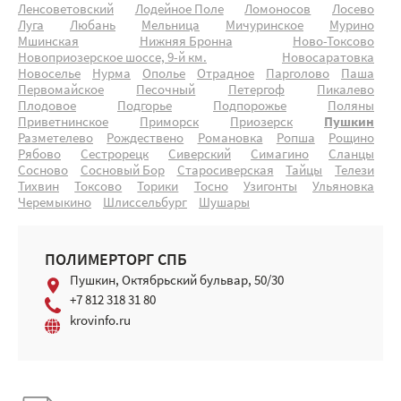
Ленсоветовский
Лодейное Поле
Ломоносов
Лосево
Луга
Любань
Мельница
Мичуринское
Мурино
Мшинская
Нижняя Бронна
Ново-Токсово
Новоприозерское шоссе, 9-й км.
Новосаратовка
Новоселье
Нурма
Ополье
Отрадное
Парголово
Паша
Первомайское
Песочный
Петергоф
Пикалево
Плодовое
Подгорье
Подпорожье
Поляны
Приветнинское
Приморск
Приозерск
Пушкин
Разметелево
Рождествено
Романовка
Ропша
Рощино
Рябово
Сестрорецк
Сиверский
Симагино
Сланцы
Сосново
Сосновый Бор
Старосиверская
Тайцы
Телези
Тихвин
Токсово
Торики
Тосно
Узигонты
Ульяновка
Черемыкино
Шлиссельбург
Шушары
ПОЛИМЕРТОРГ СПБ
Пушкин, Октябрьский бульвар, 50/30
+7 812 318 31 80
krovinfo.ru