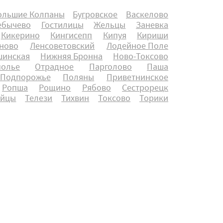
ольшие Колпаны
Бугровское
Васкелово
ебычево
Гостилицы
Жельцы
Заневка
Кикерино
Кингисепп
Кипуя
Кириши
ново
Ленсоветовский
Лодейное Поле
инская
Нижняя Бронна
Ново-Токсово
полье
Отрадное
Парголово
Паша
Подпорожье
Поляны
Приветнинское
Ропша
Рощино
Рябово
Сестрорецк
айцы
Телези
Тихвин
Токсово
Торики