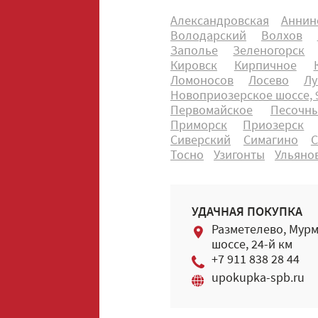
Александровская
Аннин
Володарский
Волхов
Заполье
Зеленогорск
Кировск
Кирпичное
Ломоносов
Лосево
Лу
Новоприозерское шоссе, 9
Первомайское
Песочн
Приморск
Приозерск
Сиверский
Симагино
С
Тосно
Узигонты
Ульяно
УДАЧНАЯ ПОКУПКА
Разметелево, Мур
шоссе, 24-й км
+7 911 838 28 44
upokupka-spb.ru