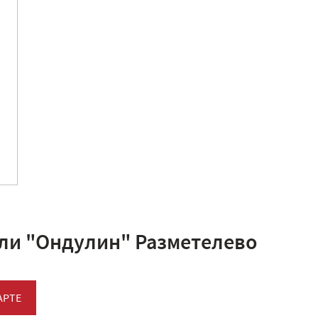
ли "Ондулин" Разметелево
АРТЕ