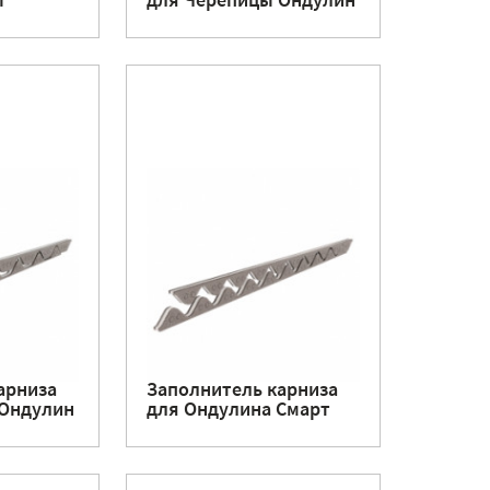
ы
для Черепицы Ондулин
арниза
Заполнитель карниза
 Ондулин
для Ондулина Смарт