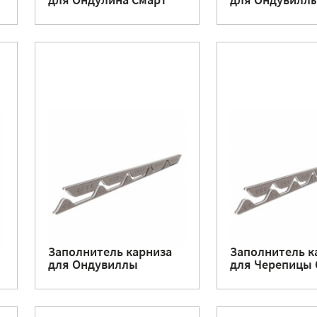
для Ондулина Смарт
для Ондувилл
Заполнитель карниза
Заполнитель к
для Ондувиллы
для Черепицы