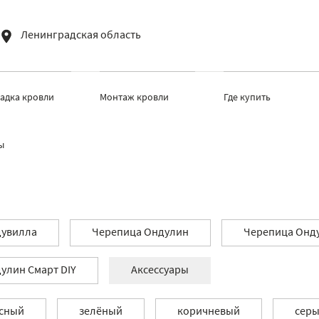
Ленинградская область
ладка кровли
Монтаж кровли
Где купить
ы
увилла
Черепица Ондулин
Черепица Онду
улин Смарт DIY
Аксессуары
сный
зелёный
коричневый
сер