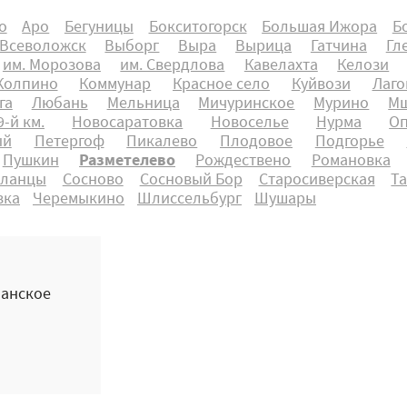
о
Аро
Бегуницы
Бокситогорск
Большая Ижора
Б
Всеволожск
Выборг
Выра
Вырица
Гатчина
Гл
им. Морозова
им. Свердлова
Кавелахта
Келози
Колпино
Коммунар
Красное село
Куйвози
Лаго
га
Любань
Мельница
Мичуринское
Мурино
Мш
-й км.
Новосаратовка
Новоселье
Нурма
О
ый
Петергоф
Пикалево
Плодовое
Подгорье
Пушкин
Разметелево
Рождествено
Романовка
ланцы
Сосново
Сосновый Бор
Старосиверская
Т
вка
Черемыкино
Шлиссельбург
Шушары
манское