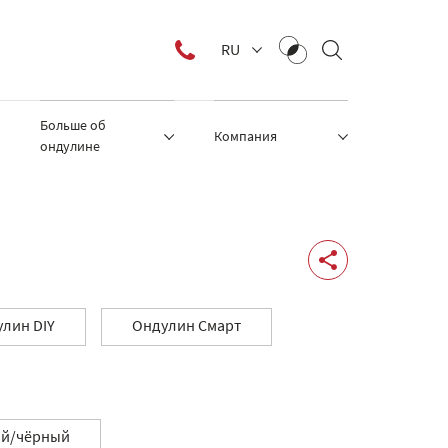
RU
Больше об
Компания
ондулине
лин DIY
Ондулин Смарт
ый/чёрный