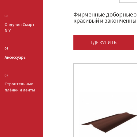
Фирменные доборные эл
05
красивый и законченны
Ондулин Смарт
DIY
ГДЕ КУПИТЬ
06
Аксессуары
07
Строительные
плёнки и ленты