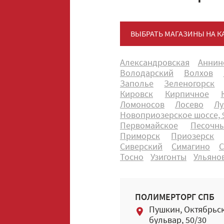
ВЫБРАТЬ МАГАЗИНЫ НА К
Александровская
Аннин
Володарский
Волхов
Заполье
Зеленогорск
Кировск
Кирпичное
Ломоносов
Лосево
Лу
Новоприозерское шоссе, 9
Первомайское
Песочн
Приморск
Приозерск
Сиверский
Симагино
С
Тосно
Узигонты
Ульяно
ПОЛИМЕРТОРГ СПБ
Пушкин, Октябрьс
бульвар, 50/30