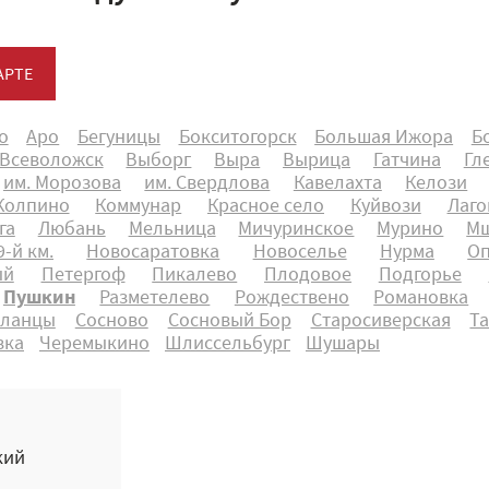
АРТЕ
о
Аро
Бегуницы
Бокситогорск
Большая Ижора
Б
Всеволожск
Выборг
Выра
Вырица
Гатчина
Гл
им. Морозова
им. Свердлова
Кавелахта
Келози
Колпино
Коммунар
Красное село
Куйвози
Лаго
га
Любань
Мельница
Мичуринское
Мурино
Мш
-й км.
Новосаратовка
Новоселье
Нурма
О
ый
Петергоф
Пикалево
Плодовое
Подгорье
Пушкин
Разметелево
Рождествено
Романовка
ланцы
Сосново
Сосновый Бор
Старосиверская
Т
вка
Черемыкино
Шлиссельбург
Шушары
кий