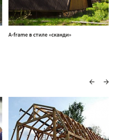
A-frame в стиле «сканди»
Крыльцо 
американ