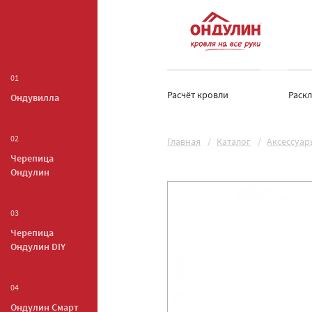
01
Расчёт кровли
Раск
Ондувилла
02
Главная
Каталог
Аксессуар
Черепица
Ондулин
03
Черепица
Ондулин DIY
04
Ондулин Смарт