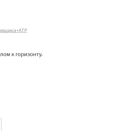
овщика+АТР
глом к горизонту.