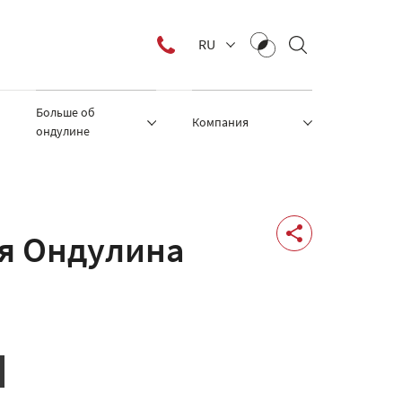
RU
Больше об
Компания
ондулине
я Ондулина