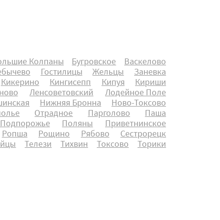
ольшие Колпаны
Бугровское
Васкелово
ебычево
Гостилицы
Жельцы
Заневка
Кикерино
Кингисепп
Кипуя
Кириши
ново
Ленсоветовский
Лодейное Поле
инская
Нижняя Бронна
Ново-Токсово
полье
Отрадное
Парголово
Паша
Подпорожье
Поляны
Приветнинское
Ропша
Рощино
Рябово
Сестрорецк
айцы
Телези
Тихвин
Токсово
Торики