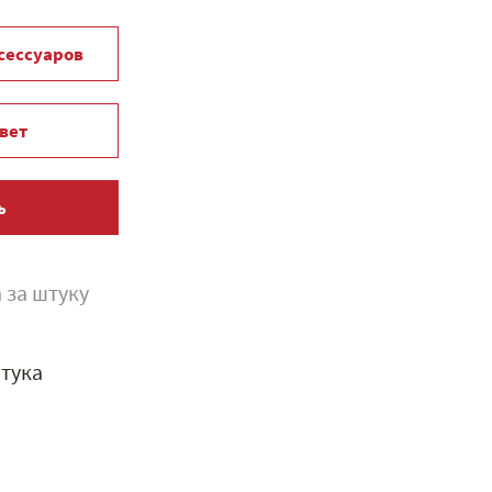
ксессуаров
вет
ь
 за штуку
тука