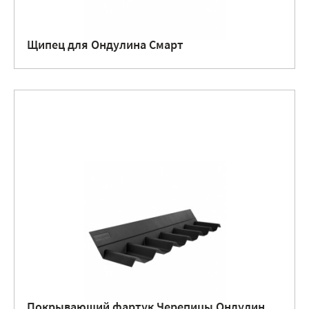
Щипец для Ондулина Смарт
Покрывающий фартук Черепицы Ондулин