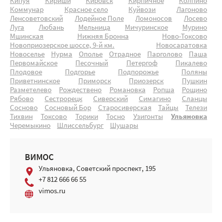
Кипуя
Кириши
Кировск
Кирпичное
Колпино
Коммунар
Красное село
Куйвози
Лагоново
Ленсоветовский
Лодейное Поле
Ломоносов
Лосево
Луга
Любань
Мельница
Мичуринское
Мурино
Мшинская
Нижняя Бронна
Ново-Токсово
Новоприозерское шоссе, 9-й км.
Новосаратовка
Новоселье
Нурма
Ополье
Отрадное
Парголово
Паша
Первомайское
Песочный
Петергоф
Пикалево
Плодовое
Подгорье
Подпорожье
Поляны
Приветнинское
Приморск
Приозерск
Пушкин
Разметелево
Рождествено
Романовка
Ропша
Рощино
Рябово
Сестрорецк
Сиверский
Симагино
Сланцы
Сосново
Сосновый Бор
Старосиверская
Тайцы
Телези
Тихвин
Токсово
Торики
Тосно
Узигонты
Ульяновка
Черемыкино
Шлиссельбург
Шушары
ВИМОС
Ульяновка, Советский проспект, 195
+7 812 666 66 55
vimos.ru