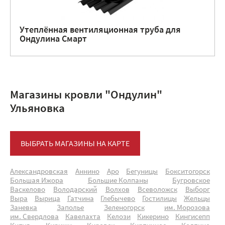
Утеплённая вентиляционная труба для
Ондулина Смарт
Магазины кровли "Ондулин"
Ульяновка
ВЫБРАТЬ МАГАЗИНЫ НА КАРТЕ
Александровская
Аннино
Аро
Бегуницы
Бокситогорск
Большая Ижора
Большие Колпаны
Бугровское
Васкелово
Володарский
Волхов
Всеволожск
Выборг
Выра
Вырица
Гатчина
Глебычево
Гостилицы
Жельцы
Заневка
Заполье
Зеленогорск
им. Морозова
им. Свердлова
Кавелахта
Келози
Кикерино
Кингисепп