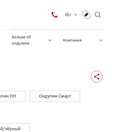
RU
Больше об
Компания
ондулине
лин DIY
Ондулин Смарт
ый/чёрный