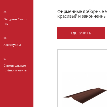
Фирменные доборные эл
05
красивый и законченны
Ондулин Смарт
DIY
ГДЕ КУПИТЬ
06
Аксессуары
07
Строительные
плёнки и ленты