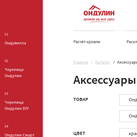
01
Расчёт кровли
Раск
Ондувилла
02
Главная
Каталог
Аксессуар
Черепица
Ондулин
Аксессуары
03
ТОВАР
Онд
Черепица
Ондулин DIY
Онд
04
ЦВЕТ
кра
Ондулин Смарт