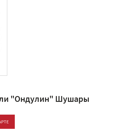
вли "Ондулин" Шушары
АРТЕ