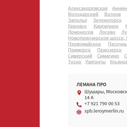
Александровская
Аннин
Володарский
Волхов
Заполье
Зеленогорск
Кировск
Кирпичное
Ломоносов
Лосево
Лу
Новоприозерское шоссе, 9
Первомайское
Песочн
Приморск
Приозерск
Сиверский
Симагино
С
Тосно
Узигонты
Ульяно
ЛЕМАНА ПРО
Шушары, Московск
14 А
+7 921 790 00 53
spb.leroymerlin.ru