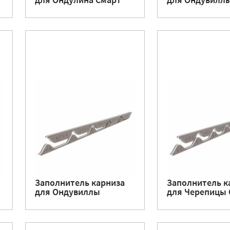
для Ондулина Смарт
для Ондувилл
Заполнитель карниза
Заполнитель к
для Ондувиллы
для Черепицы