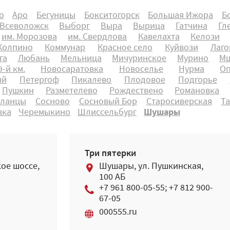
о
Аро
Бегуницы
Бокситогорск
Большая Ижора
Б
Всеволожск
Выборг
Выра
Вырица
Гатчина
Гл
им. Морозова
им. Свердлова
Кавелахта
Келози
Колпино
Коммунар
Красное село
Куйвози
Лаго
га
Любань
Мельница
Мичуринское
Мурино
Мш
-й км.
Новосаратовка
Новоселье
Нурма
О
ый
Петергоф
Пикалево
Плодовое
Подгорье
Пушкин
Разметелево
Рождествено
Романовка
ланцы
Сосново
Сосновый Бор
Старосиверская
Т
вка
Черемыкино
Шлиссельбург
Шушары
Три пятерки
ое шоссе,
Шушары, ул. Пушкинская,
100 АБ
+7 961 800-05-55; +7 812 900-
67-05
000555.ru