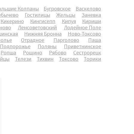
ольшие Колпаны
Бугровское
Васкелово
ебычево
Гостилицы
Жельцы
Заневка
Кикерино
Кингисепп
Кипуя
Кириши
ново
Ленсоветовский
Лодейное Поле
инская
Нижняя Бронна
Ново-Токсово
полье
Отрадное
Парголово
Паша
Подпорожье
Поляны
Приветнинское
Ропша
Рощино
Рябово
Сестрорецк
айцы
Телези
Тихвин
Токсово
Торики