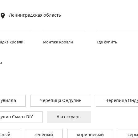
Ленинградская область
ладка кровли
Монтаж кровли
Где купить
ы
увилла
Черепица Ондулин
Черепица Онду
улин Смарт DIY
Аксессуары
сный
зелёный
коричневый
сер