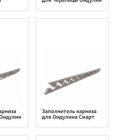
ы
для Черепицы Ондулин
арниза
Заполнитель карниза
 Ондулин
для Ондулина Смарт