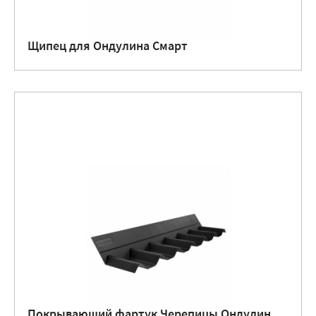
Щипец для Ондулина Смарт
Покрывающий фартук Черепицы Ондулин