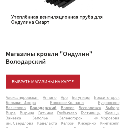
Утеплённая вентиляционная труба для
Ондулина Смарт
Магазины кровли "Ондулин"
Володарский
ВЫБРАТЬ МАГАЗИНЫ НА КАРТЕ
Александровская
Аннино
Аро
Бегуницы
Бокситогорск
Большая Ижора
Большие Колпаны
Бугровское
Васкелово
Володарский
Волхов
Всеволожск
Выборг
Выра
Вырица
Гатчина
Глебычево
Гостилицы
Жельцы
Заневка
Заполье
Зеленогорск
им. Морозова
им. Свердлова
Кавелахта
Келози
Кикерино
Кингисепп