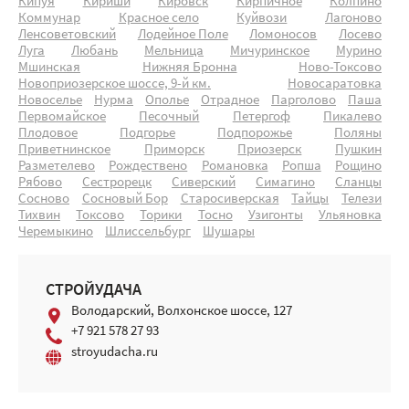
Кипуя
Кириши
Кировск
Кирпичное
Колпино
Коммунар
Красное село
Куйвози
Лагоново
Ленсоветовский
Лодейное Поле
Ломоносов
Лосево
Луга
Любань
Мельница
Мичуринское
Мурино
Мшинская
Нижняя Бронна
Ново-Токсово
Новоприозерское шоссе, 9-й км.
Новосаратовка
Новоселье
Нурма
Ополье
Отрадное
Парголово
Паша
Первомайское
Песочный
Петергоф
Пикалево
Плодовое
Подгорье
Подпорожье
Поляны
Приветнинское
Приморск
Приозерск
Пушкин
Разметелево
Рождествено
Романовка
Ропша
Рощино
Рябово
Сестрорецк
Сиверский
Симагино
Сланцы
Сосново
Сосновый Бор
Старосиверская
Тайцы
Телези
Тихвин
Токсово
Торики
Тосно
Узигонты
Ульяновка
Черемыкино
Шлиссельбург
Шушары
СТРОЙУДАЧА
Володарский, Волхонское шоссе, 127
+7 921 578 27 93
stroyudacha.ru