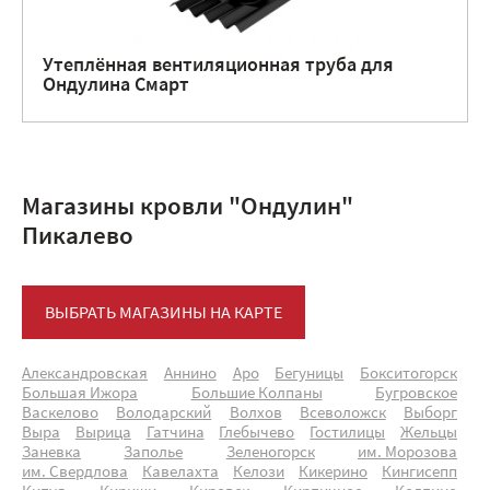
Утеплённая вентиляционная труба для
Ондулина Смарт
Магазины кровли "Ондулин"
Пикалево
ВЫБРАТЬ МАГАЗИНЫ НА КАРТЕ
Александровская
Аннино
Аро
Бегуницы
Бокситогорск
Большая Ижора
Большие Колпаны
Бугровское
Васкелово
Володарский
Волхов
Всеволожск
Выборг
Выра
Вырица
Гатчина
Глебычево
Гостилицы
Жельцы
Заневка
Заполье
Зеленогорск
им. Морозова
им. Свердлова
Кавелахта
Келози
Кикерино
Кингисепп