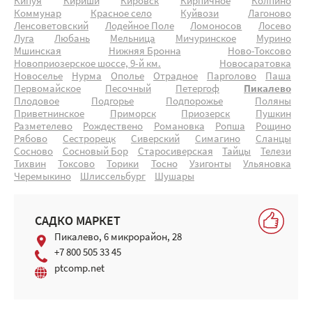
Кипуя
Кириши
Кировск
Кирпичное
Колпино
Коммунар
Красное село
Куйвози
Лагоново
Ленсоветовский
Лодейное Поле
Ломоносов
Лосево
Луга
Любань
Мельница
Мичуринское
Мурино
Мшинская
Нижняя Бронна
Ново-Токсово
Новоприозерское шоссе, 9-й км.
Новосаратовка
Новоселье
Нурма
Ополье
Отрадное
Парголово
Паша
Первомайское
Песочный
Петергоф
Пикалево
Плодовое
Подгорье
Подпорожье
Поляны
Приветнинское
Приморск
Приозерск
Пушкин
Разметелево
Рождествено
Романовка
Ропша
Рощино
Рябово
Сестрорецк
Сиверский
Симагино
Сланцы
Сосново
Сосновый Бор
Старосиверская
Тайцы
Телези
Тихвин
Токсово
Торики
Тосно
Узигонты
Ульяновка
Черемыкино
Шлиссельбург
Шушары
САДКО МАРКЕТ
Пикалево, 6 микрорайон, 28
+7 800 505 33 45
ptcomp.net