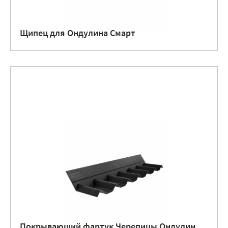
Щипец для Ондулина Смарт
Покрывающий фартук Черепицы Ондулин