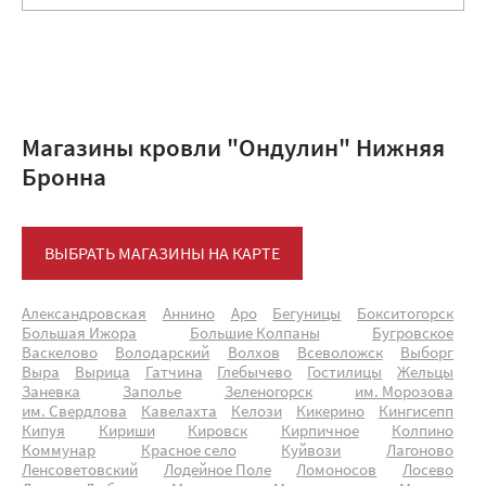
Магазины кровли "Ондулин" Нижняя
Бронна
ВЫБРАТЬ МАГАЗИНЫ НА КАРТЕ
Александровская
Аннино
Аро
Бегуницы
Бокситогорск
Большая Ижора
Большие Колпаны
Бугровское
Васкелово
Володарский
Волхов
Всеволожск
Выборг
Выра
Вырица
Гатчина
Глебычево
Гостилицы
Жельцы
Заневка
Заполье
Зеленогорск
им. Морозова
им. Свердлова
Кавелахта
Келози
Кикерино
Кингисепп
Кипуя
Кириши
Кировск
Кирпичное
Колпино
Коммунар
Красное село
Куйвози
Лагоново
Ленсоветовский
Лодейное Поле
Ломоносов
Лосево