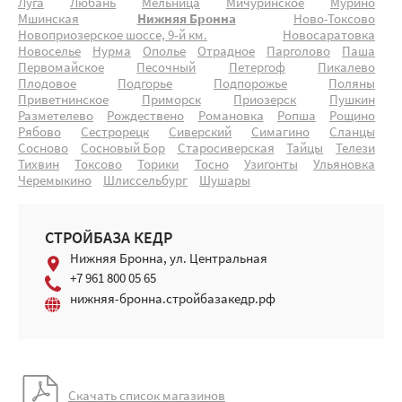
Луга
Любань
Мельница
Мичуринское
Мурино
Мшинская
Нижняя Бронна
Ново-Токсово
Новоприозерское шоссе, 9-й км.
Новосаратовка
Новоселье
Нурма
Ополье
Отрадное
Парголово
Паша
Первомайское
Песочный
Петергоф
Пикалево
Плодовое
Подгорье
Подпорожье
Поляны
Приветнинское
Приморск
Приозерск
Пушкин
Разметелево
Рождествено
Романовка
Ропша
Рощино
Рябово
Сестрорецк
Сиверский
Симагино
Сланцы
Сосново
Сосновый Бор
Старосиверская
Тайцы
Телези
Тихвин
Токсово
Торики
Тосно
Узигонты
Ульяновка
Черемыкино
Шлиссельбург
Шушары
СТРОЙБАЗА КЕДР
Нижняя Бронна, ул. Центральная
+7 961 800 05 65
нижняя-бронна.стройбазакедр.рф
Скачать список магазинов