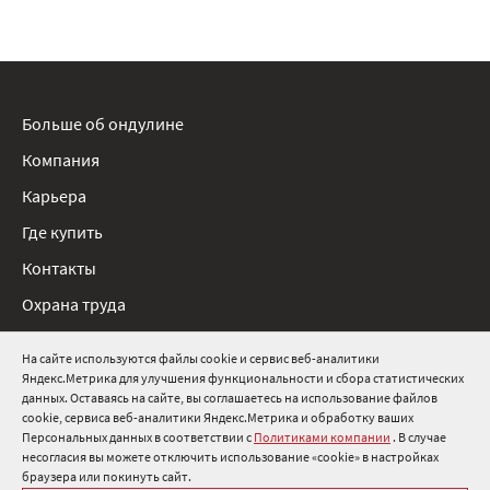
Больше об ондулине
Компания
Карьера
Где купить
Контакты
Охрана труда
Нормативные документы
На сайте используются файлы cookie и сервис веб-аналитики
Яндекс.Метрика для улучшения функциональности и сбора статистических
8 800 511 91 82
данных. Оставаясь на сайте, вы соглашаетесь на использование файлов
cookie, сервиса веб-аналитики Яндекс.Метрика и обработку ваших
info@onduline.ru
Персональных данных в соответствии с
Политиками компании
. В случае
Россия
Беларусь
Казахстан
несогласия вы можете отключить использование «cookie» в настройках
браузера или покинуть сайт.