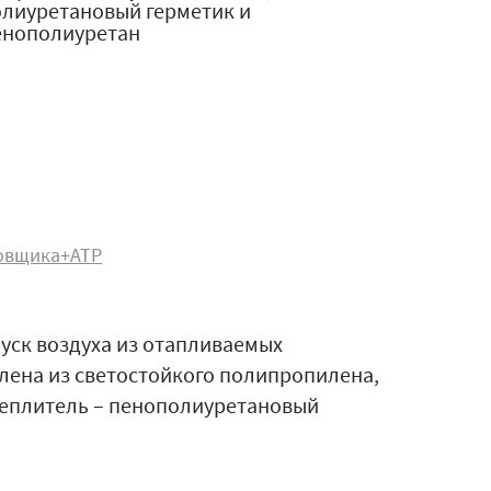
олиуретановый герметик и
енополиуретан
овщика+АТР
уск воздуха из отапливаемых
лена из светостойкого полипропилена,
утеплитель – пенополиуретановый