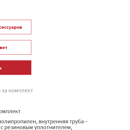
ксессуаров
вет
ь
 за комплект
омплект
полипропилен, внутренняя труба –
 с резиновым уплотнителем,