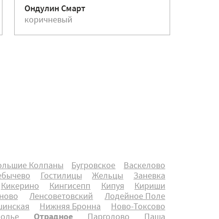
Ондулин Смарт
Ондули
коричневый
красн
ольшие Колпаны
Бугровское
Васкелово
ебычево
Гостилицы
Жельцы
Заневка
Кикерино
Кингисепп
Кипуя
Кириши
ново
Ленсоветовский
Лодейное Поле
инская
Нижняя Бронна
Ново-Токсово
олье
Отрадное
Парголово
Паша