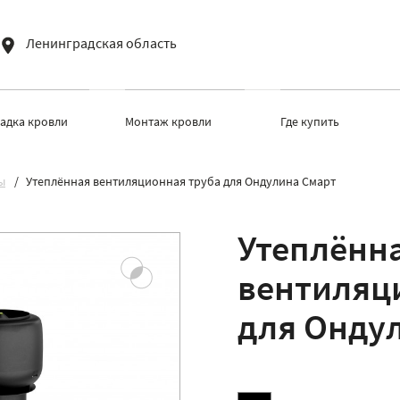
Ленинградская область
ладка кровли
Монтаж кровли
Где купить
ы
Утеплённая вентиляционная труба для Ондулина Смарт
Утеплённ
вентиляц
для Онду