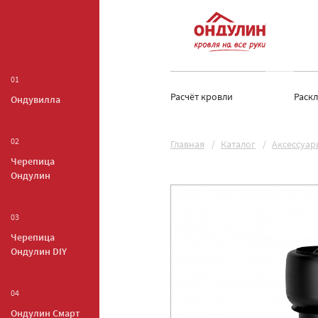
01
Расчёт кровли
Раск
Ондувилла
02
Главная
Каталог
Аксессуар
Черепица
Ондулин
03
Черепица
Ондулин DIY
04
Ондулин Смарт