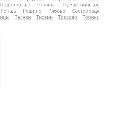
Подпорожье
Поляны
Приветнинское
Ропша
Рощино
Рябово
Сестрорецк
айцы
Телези
Тихвин
Токсово
Торики