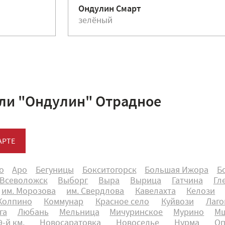
Ондулин Смарт
зелёный
ли "Ондулин" Отрадное
АРТЕ
о
Аро
Бегуницы
Бокситогорск
Большая Ижора
Б
Всеволожск
Выборг
Выра
Вырица
Гатчина
Гл
им. Морозова
им. Свердлова
Кавелахта
Келози
Колпино
Коммунар
Красное село
Куйвози
Лаго
га
Любань
Мельница
Мичуринское
Мурино
Мш
-й км.
Новосаратовка
Новоселье
Нурма
Оп