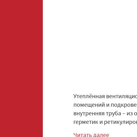
Утеплённая вентиляцио
помещений и подкровел
внутренняя труба – из
герметик и ретикулиро
Читать далее