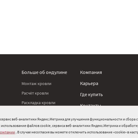
Больше об ондулине
Компания
Карьера
Монтаж кровли
Расчёт кровли
Где купить
Раскладка кровли
Контакты
Новости
Охрана труда
и сервис веб-аналитики Яндекс.Метрика для улучшения функциональности и сбора с
Реализованные проекты
стан
на использование файлов cookie, сервиса веб-аналитики Яндекс.Метрика и обработ
Нормативные документы
Блог о кровле
компании
. В случае несогласия вы можете отключить использование «cookie» в нас