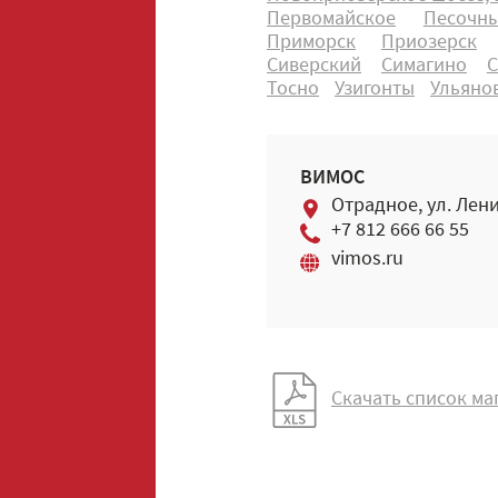
Первомайское
Песочн
Приморск
Приозерск
Сиверский
Симагино
С
Тосно
Узигонты
Ульяно
ВИМОС
Отрадное, ул. Лени
+7 812 666 66 55
vimos.ru
Скачать список ма