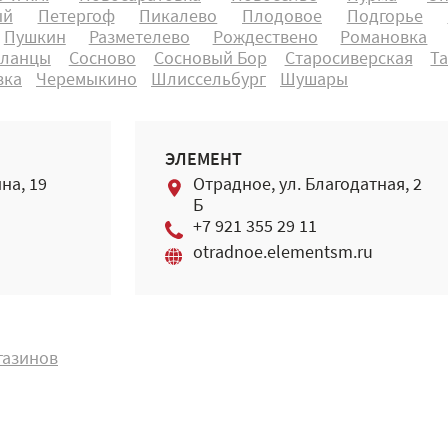
ый
Петергоф
Пикалево
Плодовое
Подгорье
Пушкин
Разметелево
Рождествено
Романовка
ланцы
Сосново
Сосновый Бор
Старосиверская
Т
вка
Черемыкино
Шлиссельбург
Шушары
ЭЛЕМЕНТ
на, 19
Отрадное, ул. Благодатная, 2
Б
+7 921 355 29 11
otradnoe.elementsm.ru
газинов