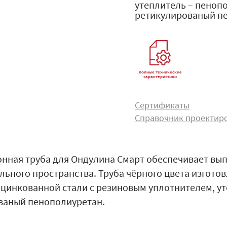
утеплитель – пеноп
ретикулированый п
полные технические
характеристики
Сертификаты
Справочник проектир
нная труба для Ондулина Смарт обеспечивает вып
ьного пространства. Труба чёрного цвета изготов
 оцинкованной стали с резиновым уплотнителем, 
ваный пенополиуретан.