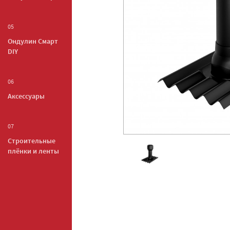
05
Ондулин Смарт
DIY
06
Аксессуары
07
Строительные
плёнки и ленты