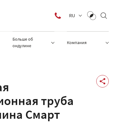
RU
Больше об
Компания
ондулине
ая
ионная труба
лина Смарт