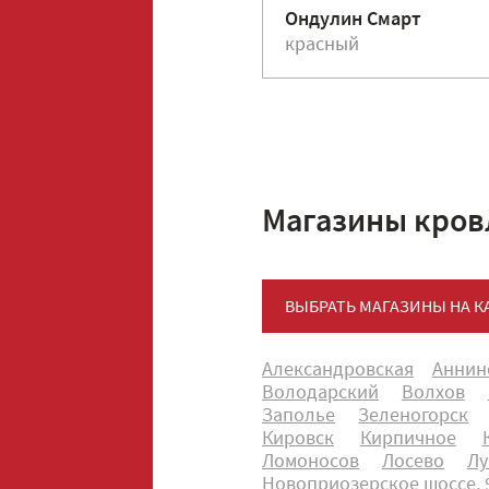
Ондулин Смарт
красный
Магазины кров
ВЫБРАТЬ МАГАЗИНЫ НА К
Александровская
Аннин
Володарский
Волхов
Заполье
Зеленогорск
Кировск
Кирпичное
Ломоносов
Лосево
Лу
Новоприозерское шоссе, 9