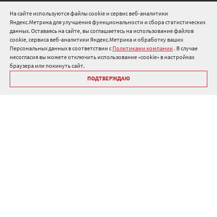
Нормативные документы
На сайте используются файлы cookie и сервис веб-аналитики
Яндекс.Метрика для улучшения функциональности и сбора статистических
8 800 511 91 82
данных. Оставаясь на сайте, вы соглашаетесь на использование файлов
cookie, сервиса веб-аналитики Яндекс.Метрика и обработку ваших
info@onduline.ru
Персональных данных в соответствии с
Политиками компании
. В случае
Россия
Беларусь
Казахстан
несогласия вы можете отключить использование «cookie» в настройках
браузера или покинуть сайт.
ПОДТВЕРЖДАЮ
Библиотека «Ондулин»
Политики компании о персональных данных
Гарантия на кровельные материалы Ондулин
Антикоррупционная политика
Политика в области управления цепочкой поставок
Политика в области промышленной безопасности
ⓒ Onduline 1998-2026 — производство и продажа кровли для
крыши .