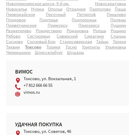
Новоприозерское шоссе, 9-й км.
Новосаратовка
Новоселье
Нурма
Ополье
Отрадное
Парголово
Паша
Первомайское
Песочный
Петергоф
Пикалево
Плодовое
Подгорье
Подпорожье
Поляны
Приветнинское
Приморск
Приозерск
Пушкин
Разметелево
Рождествено
Романовка
Ропша
Рощино
Рябово
Сестрорецк
Сиверский
Симагино
Сланцы
Сосново
Сосновый Бор
Старосиверская
Тайцы
Телези
Тихвин
Токсово
Торики
Тосно
Узигонты
Ульяновка
Черемыкино
Шлиссельбург
Шушары
ВИМОС
Токсово, ул. Вокзальная, 1
+7 812 666 66 55
vimos.ru
УДАЧНАЯ ПОКУПКА
Токсово, ул. Советов, 46