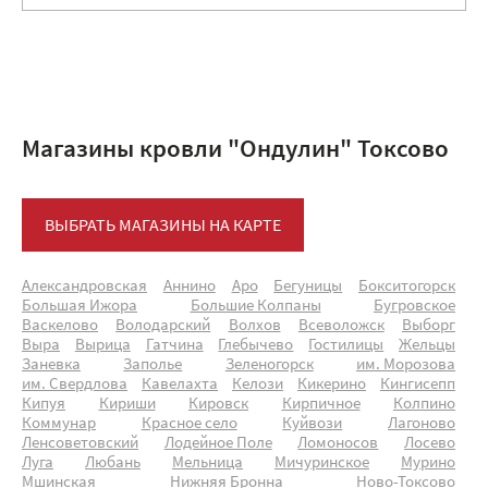
Магазины кровли "Ондулин" Токсово
ВЫБРАТЬ МАГАЗИНЫ НА КАРТЕ
Александровская
Аннино
Аро
Бегуницы
Бокситогорск
Большая Ижора
Большие Колпаны
Бугровское
Васкелово
Володарский
Волхов
Всеволожск
Выборг
Выра
Вырица
Гатчина
Глебычево
Гостилицы
Жельцы
Заневка
Заполье
Зеленогорск
им. Морозова
им. Свердлова
Кавелахта
Келози
Кикерино
Кингисепп
Кипуя
Кириши
Кировск
Кирпичное
Колпино
Коммунар
Красное село
Куйвози
Лагоново
Ленсоветовский
Лодейное Поле
Ломоносов
Лосево
Луга
Любань
Мельница
Мичуринское
Мурино
Мшинская
Нижняя Бронна
Ново-Токсово