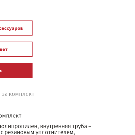
ксессуаров
вет
ь
 за комплект
омплект
полипропилен, внутренняя труба –
 с резиновым уплотнителем,