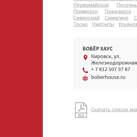
Первомайское
Песочн
Приморск
Приозерск
Сиверский
Симагино
С
Тосно
Узигонты
Ульяно
БОБЁР ХАУС
Кировск, ул.
Железнодорожная,
+ 7 812 507 97 87
boberhouse.ru
Скачать список ма