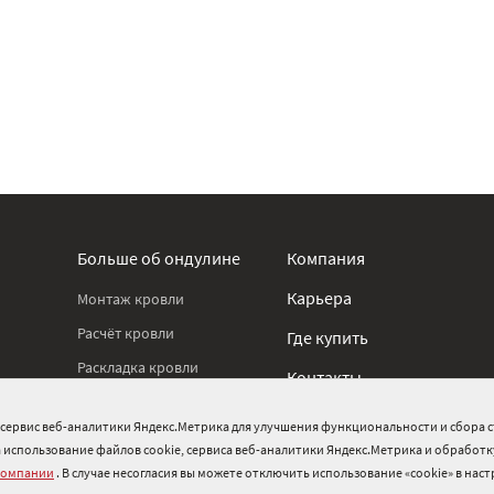
Больше об ондулине
Компания
Карьера
Монтаж кровли
Расчёт кровли
Где купить
Раскладка кровли
Контакты
Новости
Охрана труда
и сервис веб-аналитики Яндекс.Метрика для улучшения функциональности и сбора с
Реализованные проекты
стан
на использование файлов cookie, сервиса веб-аналитики Яндекс.Метрика и обработ
Нормативные документы
Блог о кровле
компании
. В случае несогласия вы можете отключить использование «cookie» в нас