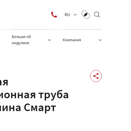
RU
Больше об
Компания
ондулине
ая
ионная труба
лина Смарт