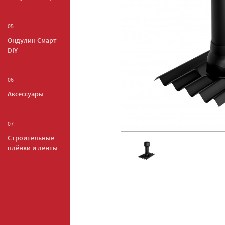
05
Ондулин Смарт
DIY
06
Аксессуары
07
Строительные
плёнки и ленты