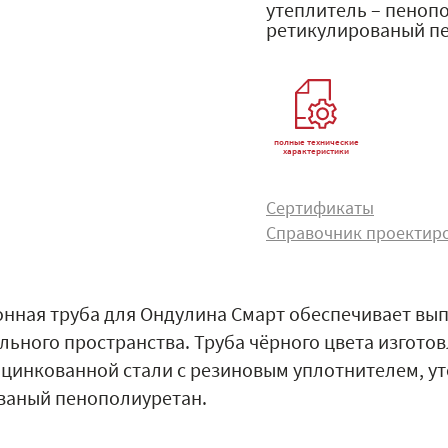
утеплитель – пеноп
ретикулированый п
полные технические
характеристики
Сертификаты
Справочник проектир
нная труба для Ондулина Смарт обеспечивает вып
ьного пространства. Труба чёрного цвета изготов
 оцинкованной стали с резиновым уплотнителем, 
ваный пенополиуретан.