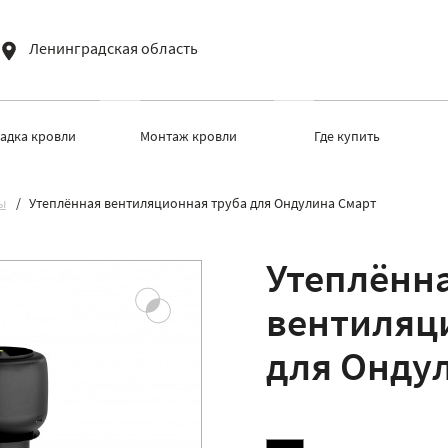
Ленинградская область
ладка кровли
Монтаж кровли
Где купить
ы
Утеплённая вентиляционная труба для Ондулина Смарт
Утеплённ
вентиляц
для Онду