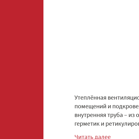
Утеплённая вентиляцио
помещений и подкровел
внутренняя труба – из
герметик и ретикулиро
Читать далее