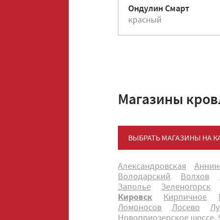
Ондулин Смарт
красный
Магазины кров
ВЫБРАТЬ МАГАЗИНЫ НА К
Александровская
Аннин
Володарский
Волхов
Заполье
Зеленогорск
Кировск
Кирпичное
Ломоносов
Лосево
Лу
Новоприозерское шоссе, 9