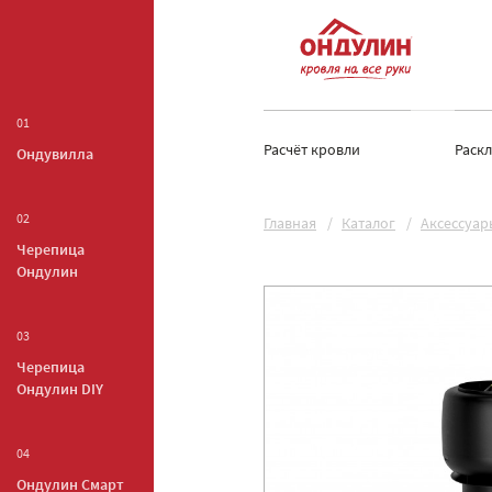
01
Расчёт кровли
Раск
Ондувилла
02
Главная
Каталог
Аксессуар
Черепица
Ондулин
03
Черепица
Ондулин DIY
04
Ондулин Смарт