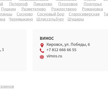
ый
Петергоф
Пикалево
Плодовое
Подгорье
Пушкин
Разметелево
Рождествено
Романовка
ланцы
Сосново
Сосновый Бор
Старосиверская
Т
вка
Черемыкино
Шлиссельбург
Шушары
ВИМОС
Кировск, ул. Победы, 6
 1
+7 812 666 66 55
vimos.ru
газинов