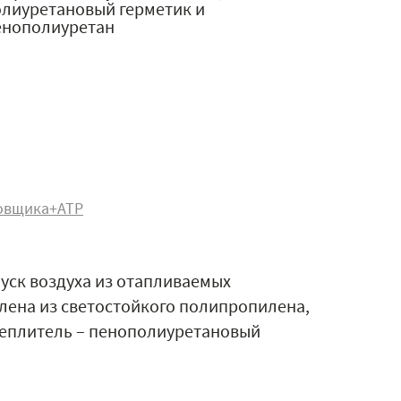
олиуретановый герметик и
енополиуретан
овщика+АТР
уск воздуха из отапливаемых
лена из светостойкого полипропилена,
утеплитель – пенополиуретановый