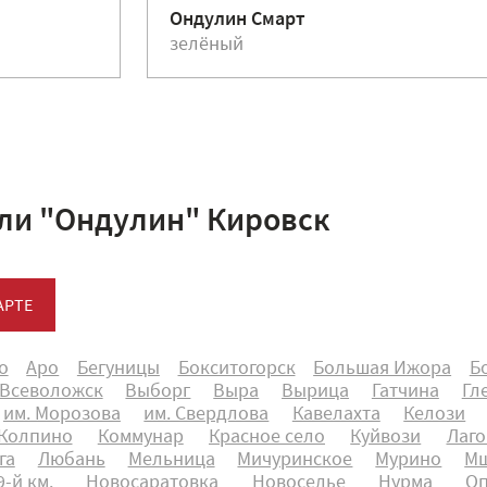
Ондулин Смарт
зелёный
ли "Ондулин" Кировск
АРТЕ
о
Аро
Бегуницы
Бокситогорск
Большая Ижора
Б
Всеволожск
Выборг
Выра
Вырица
Гатчина
Гл
им. Морозова
им. Свердлова
Кавелахта
Келози
Колпино
Коммунар
Красное село
Куйвози
Лаго
га
Любань
Мельница
Мичуринское
Мурино
Мш
-й км.
Новосаратовка
Новоселье
Нурма
О