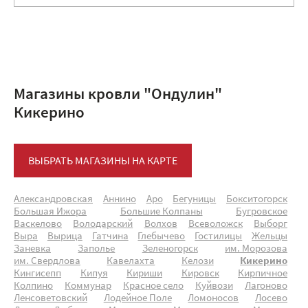
Магазины кровли "Ондулин"
Кикерино
ВЫБРАТЬ МАГАЗИНЫ НА КАРТЕ
Александровская
Аннино
Аро
Бегуницы
Бокситогорск
Большая Ижора
Большие Колпаны
Бугровское
Васкелово
Володарский
Волхов
Всеволожск
Выборг
Выра
Вырица
Гатчина
Глебычево
Гостилицы
Жельцы
Заневка
Заполье
Зеленогорск
им. Морозова
им. Свердлова
Кавелахта
Келози
Кикерино
Кингисепп
Кипуя
Кириши
Кировск
Кирпичное
Колпино
Коммунар
Красное село
Куйвози
Лагоново
Ленсоветовский
Лодейное Поле
Ломоносов
Лосево