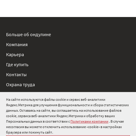
Больше об ондулине
Компания
Карьера
Где купить
Контакты
Охрана труда
Нормативные документы
На сайте используются файлы cookie и сервис веб-аналитики
Яндекс.Метрика для улучшения функциональности и сбора статистических
8 800 511 91 82
данных. Оставаясь на сайте, вы соглашаетесь на использование файлов
cookie, сервиса веб-аналитики Яндекс.Метрика и обработку ваших
info@onduline.ru
Персональных данных в соответствии с
Политиками компании
. В случае
Россия
Беларусь
Казахстан
несогласия вы можете отключить использование «cookie» в настройках
браузера или покинуть сайт.