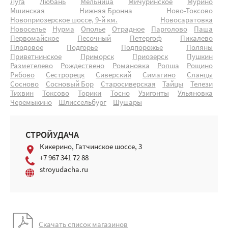
Луга
Любань
Мельница
Мичуринское
Мурино
Мшинская
Нижняя Бронна
Ново-Токсово
Новоприозерское шоссе, 9-й км.
Новосаратовка
Новоселье
Нурма
Ополье
Отрадное
Парголово
Паша
Первомайское
Песочный
Петергоф
Пикалево
Плодовое
Подгорье
Подпорожье
Поляны
Приветнинское
Приморск
Приозерск
Пушкин
Разметелево
Рождествено
Романовка
Ропша
Рощино
Рябово
Сестрорецк
Сиверский
Симагино
Сланцы
Сосново
Сосновый Бор
Старосиверская
Тайцы
Телези
Тихвин
Токсово
Торики
Тосно
Узигонты
Ульяновка
Черемыкино
Шлиссельбург
Шушары
СТРОЙУДАЧА
Кикерино, Гатчинское шоссе, 3
+7 967 341 72 88
stroyudacha.ru
Скачать список магазинов