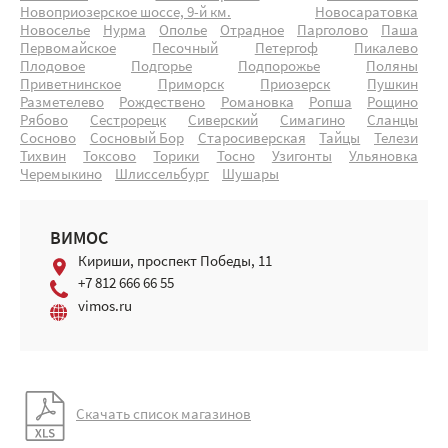
Новоприозерское шоссе, 9-й км.
Новосаратовка
Новоселье
Нурма
Ополье
Отрадное
Парголово
Паша
Первомайское
Песочный
Петергоф
Пикалево
Плодовое
Подгорье
Подпорожье
Поляны
Приветнинское
Приморск
Приозерск
Пушкин
Разметелево
Рождествено
Романовка
Ропша
Рощино
Рябово
Сестрорецк
Сиверский
Симагино
Сланцы
Сосново
Сосновый Бор
Старосиверская
Тайцы
Телези
Тихвин
Токсово
Торики
Тосно
Узигонты
Ульяновка
Черемыкино
Шлиссельбург
Шушары
ВИМОС
Кириши, проспект Победы, 11
+7 812 666 66 55
vimos.ru
Скачать список магазинов