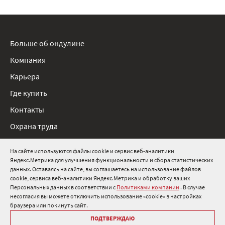
Больше об ондулине
Компания
Карьера
Где купить
Контакты
Охрана труда
Нормативные документы
На сайте используются файлы cookie и сервис веб-аналитики
Яндекс.Метрика для улучшения функциональности и сбора статистических
8 800 511 91 82
данных. Оставаясь на сайте, вы соглашаетесь на использование файлов
cookie, сервиса веб-аналитики Яндекс.Метрика и обработку ваших
info@onduline.ru
Персональных данных в соответствии с
Политиками компании
. В случае
Россия
Беларусь
Казахстан
несогласия вы можете отключить использование «cookie» в настройках
браузера или покинуть сайт.
ПОДТВЕРЖДАЮ