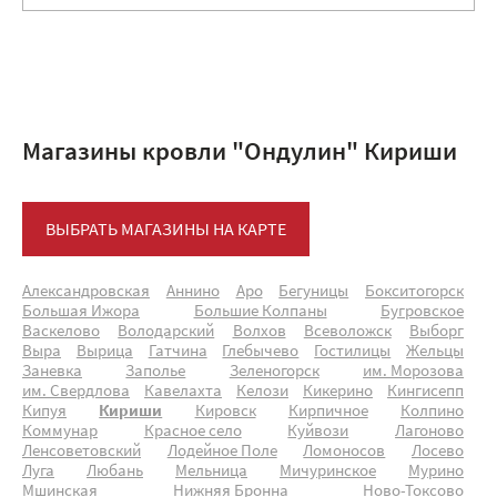
Магазины кровли "Ондулин" Кириши
ВЫБРАТЬ МАГАЗИНЫ НА КАРТЕ
Александровская
Аннино
Аро
Бегуницы
Бокситогорск
Большая Ижора
Большие Колпаны
Бугровское
Васкелово
Володарский
Волхов
Всеволожск
Выборг
Выра
Вырица
Гатчина
Глебычево
Гостилицы
Жельцы
Заневка
Заполье
Зеленогорск
им. Морозова
им. Свердлова
Кавелахта
Келози
Кикерино
Кингисепп
Кипуя
Кириши
Кировск
Кирпичное
Колпино
Коммунар
Красное село
Куйвози
Лагоново
Ленсоветовский
Лодейное Поле
Ломоносов
Лосево
Луга
Любань
Мельница
Мичуринское
Мурино
Мшинская
Нижняя Бронна
Ново-Токсово