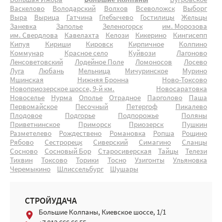
Большая Ижора
Большие Колпаны
Бугровское
Васкелово
Володарский
Волхов
Всеволожск
Выборг
Выра
Вырица
Гатчина
Глебычево
Гостилицы
Жельцы
Заневка
Заполье
Зеленогорск
им. Морозова
им. Свердлова
Кавелахта
Келози
Кикерино
Кингисепп
Кипуя
Кириши
Кировск
Кирпичное
Колпино
Коммунар
Красное село
Куйвози
Лагоново
Ленсоветовский
Лодейное Поле
Ломоносов
Лосево
Луга
Любань
Мельница
Мичуринское
Мурино
Мшинская
Нижняя Бронна
Ново-Токсово
Новоприозерское шоссе, 9-й км.
Новосаратовка
Новоселье
Нурма
Ополье
Отрадное
Парголово
Паша
Первомайское
Песочный
Петергоф
Пикалево
Плодовое
Подгорье
Подпорожье
Поляны
Приветнинское
Приморск
Приозерск
Пушкин
Разметелево
Рождествено
Романовка
Ропша
Рощино
Рябово
Сестрорецк
Сиверский
Симагино
Сланцы
Сосново
Сосновый Бор
Старосиверская
Тайцы
Телези
Тихвин
Токсово
Торики
Тосно
Узигонты
Ульяновка
Черемыкино
Шлиссельбург
Шушары
СТРОЙУДАЧА
Большие Колпаны, Киевское шоссе, 1/1