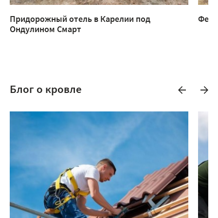
Придорожный отель в Карелии под
Ферм
Ондулином Смарт
Блог о кровле