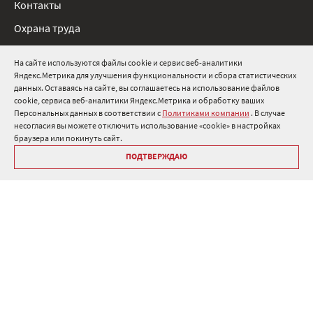
Контакты
Охрана труда
Нормативные документы
На сайте используются файлы cookie и сервис веб-аналитики
Яндекс.Метрика для улучшения функциональности и сбора статистических
8 800 511 91 82
данных. Оставаясь на сайте, вы соглашаетесь на использование файлов
cookie, сервиса веб-аналитики Яндекс.Метрика и обработку ваших
info@onduline.ru
Персональных данных в соответствии с
Политиками компании
. В случае
Россия
Беларусь
Казахстан
несогласия вы можете отключить использование «cookie» в настройках
браузера или покинуть сайт.
ПОДТВЕРЖДАЮ
Библиотека «Ондулин»
Политики компании о персональных данных
Гарантия на кровельные материалы Ондулин
Антикоррупционная политика
Политика в области управления цепочкой поставок
Политика в области промышленной безопасности