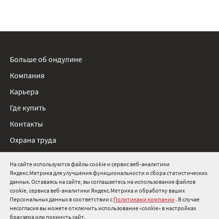
Больше об ондулине
Компания
Карьера
Где купить
Контакты
Охрана труда
Нормативные документы
На сайте используются файлы cookie и сервис веб-аналитики
Яндекс.Метрика для улучшения функциональности и сбора статистических
8 800 511 91 82
данных. Оставаясь на сайте, вы соглашаетесь на использование файлов
cookie, сервиса веб-аналитики Яндекс.Метрика и обработку ваших
info@onduline.ru
Персональных данных в соответствии с
Политиками компании
. В случае
Россия
Беларусь
Казахстан
несогласия вы можете отключить использование «cookie» в настройках
браузера или покинуть сайт.