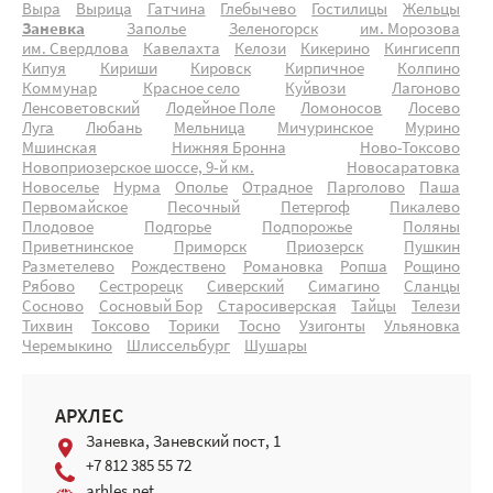
Выра
Вырица
Гатчина
Глебычево
Гостилицы
Жельцы
Заневка
Заполье
Зеленогорск
им. Морозова
им. Свердлова
Кавелахта
Келози
Кикерино
Кингисепп
Кипуя
Кириши
Кировск
Кирпичное
Колпино
Коммунар
Красное село
Куйвози
Лагоново
Ленсоветовский
Лодейное Поле
Ломоносов
Лосево
Луга
Любань
Мельница
Мичуринское
Мурино
Мшинская
Нижняя Бронна
Ново-Токсово
Новоприозерское шоссе, 9-й км.
Новосаратовка
Новоселье
Нурма
Ополье
Отрадное
Парголово
Паша
Первомайское
Песочный
Петергоф
Пикалево
Плодовое
Подгорье
Подпорожье
Поляны
Приветнинское
Приморск
Приозерск
Пушкин
Разметелево
Рождествено
Романовка
Ропша
Рощино
Рябово
Сестрорецк
Сиверский
Симагино
Сланцы
Сосново
Сосновый Бор
Старосиверская
Тайцы
Телези
Тихвин
Токсово
Торики
Тосно
Узигонты
Ульяновка
Черемыкино
Шлиссельбург
Шушары
АРХЛЕС
Заневка, Заневский пост, 1
+7 812 385 55 72
arhles.net