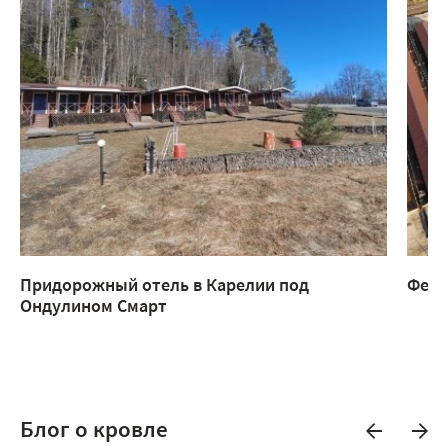
Придорожный отель в Карелии под
Ферм
Ондулином Смарт
Блог о кровле