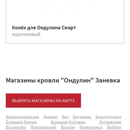
Конёк для Ондулина Смарт
коричневый
Магазины кровли "Ондулин" Заневка
ВЫБРАТЬ МАГАЗИНЫ НА КАРТЕ
Александровская
Аннино
Аро
Бегуницы
Бокситогорск
Большая Ижора
Большие Колпаны
Бугровское
Васкелово
Володарский
Волхов
Всеволожск
Выборг