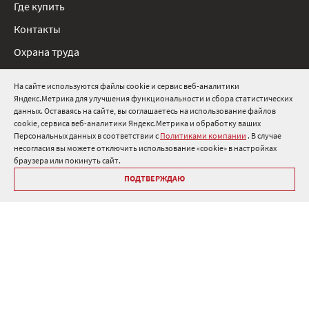
Где купить
Контакты
Охрана труда
Нормативные документы
На сайте используются файлы cookie и сервис веб-аналитики
Яндекс.Метрика для улучшения функциональности и сбора статистических
8 800 511 91 82
данных. Оставаясь на сайте, вы соглашаетесь на использование файлов
cookie, сервиса веб-аналитики Яндекс.Метрика и обработку ваших
info@onduline.ru
Персональных данных в соответствии с
Политиками компании
. В случае
Россия
Беларусь
Казахстан
несогласия вы можете отключить использование «cookie» в настройках
браузера или покинуть сайт.
ПОДТВЕРЖДАЮ
Библиотека «Ондулин»
Политики компании о персональных данных
Гарантия на кровельные материалы Ондулин
Антикоррупционная политика
Политика в области управления цепочкой поставок
Политика в области промышленной безопасности