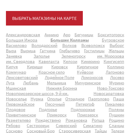
ВЫБРАТЬ МАГАЗИНЫ НА КАРТЕ
Александровская
Аннино
Аро
Бегуницы
Бокситогорск
Большая Ижора
Большие Колпаны
Бугровское
Васкелово
Володарский
Волхов
Всеволожск
Выборг
Выра
Вырица
Гатчина
Глебычево
Гостилицы
Жельцы
Заневка
Заполье
Зеленогорск
им. Морозова
им. Свердлова
Кавелахта
Келози
Кикерино
Кингисепп
Кипуя
Кириши
Кировск
Кирпичное
Колпино
Коммунар
Красное село
Куйвози
Лагоново
Ленсоветовский
Лодейное Поле
Ломоносов
Лосево
Луга
Любань
Мельница
Мичуринское
Мурино
Мшинская
Нижняя Бронна
Ново-Токсово
Новоприозерское шоссе, 9-й км.
Новосаратовка
Новоселье
Нурма
Ополье
Отрадное
Парголово
Паша
Первомайское
Песочный
Петергоф
Пикалево
Плодовое
Подгорье
Подпорожье
Поляны
Приветнинское
Приморск
Приозерск
Пушкин
Разметелево
Рождествено
Романовка
Ропша
Рощино
Рябово
Сестрорецк
Сиверский
Симагино
Сланцы
Сосново
Сосновый Бор
Старосиверская
Тайцы
Телези