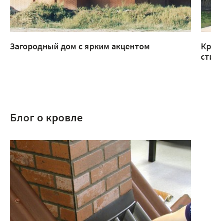
Загородный дом с ярким акцентом
Крыл
стил
Блог о кровле