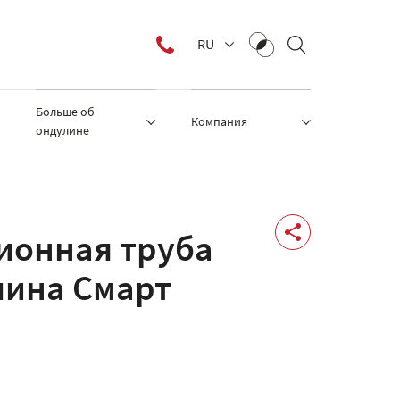
RU
Больше об
Компания
ондулине
ионная труба
лина Смарт