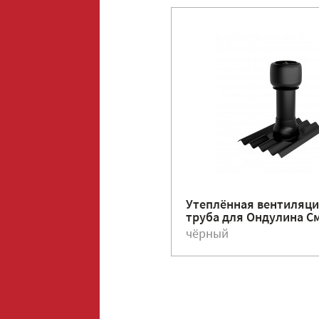
Утеплённая вентиляц
труба для Ондулина С
чёрный