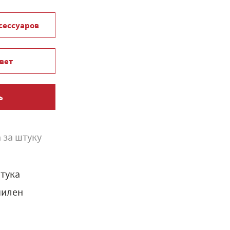
ксессуаров
вет
ь
 за штуку
тука
пилен