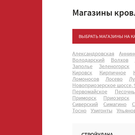
Магазины кров
ВЫБРАТЬ МАГАЗИНЫ НА К
Александровская
Аннин
Володарский
Волхов
Заполье
Зеленогорск
Кировск
Кирпичное
Ломоносов
Лосево
Лу
Новоприозерское шоссе, 9
Первомайское
Песочн
Приморск
Приозерск
Сиверский
Симагино
С
Тосно
Узигонты
Ульяно