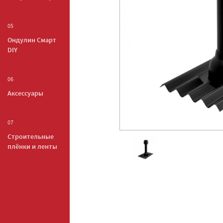
05
Ондулин Смарт
DIY
06
Аксессуары
07
Строительные
плёнки и ленты