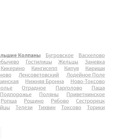
ольшие Колпаны
Бугровское
Васкелово
ебычево
Гостилицы
Жельцы
Заневка
Кикерино
Кингисепп
Кипуя
Кириши
ново
Ленсоветовский
Лодейное Поле
инская
Нижняя Бронна
Ново-Токсово
полье
Отрадное
Парголово
Паша
Подпорожье
Поляны
Приветнинское
Ропша
Рощино
Рябово
Сестрорецк
айцы
Телези
Тихвин
Токсово
Торики