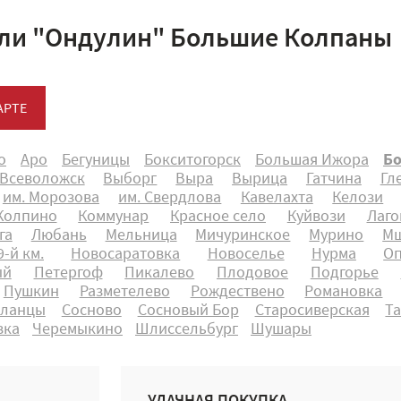
ли "Ондулин" Большие Колпаны
АРТЕ
о
Аро
Бегуницы
Бокситогорск
Большая Ижора
Б
Всеволожск
Выборг
Выра
Вырица
Гатчина
Гл
им. Морозова
им. Свердлова
Кавелахта
Келози
Колпино
Коммунар
Красное село
Куйвози
Лаго
га
Любань
Мельница
Мичуринское
Мурино
Мш
-й км.
Новосаратовка
Новоселье
Нурма
О
ый
Петергоф
Пикалево
Плодовое
Подгорье
Пушкин
Разметелево
Рождествено
Романовка
ланцы
Сосново
Сосновый Бор
Старосиверская
Т
вка
Черемыкино
Шлиссельбург
Шушары