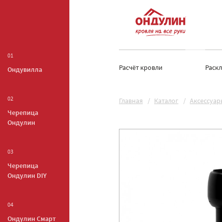
01
Расчёт кровли
Раск
Ондувилла
02
Главная
Каталог
Аксессуар
Черепица
Ондулин
03
Черепица
Ондулин DIY
04
Ондулин Смарт