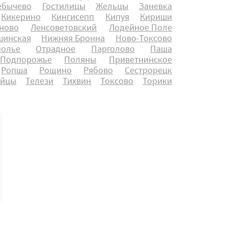
ебычево
Гостилицы
Жельцы
Заневка
Кикерино
Кингисепп
Кипуя
Кириши
ново
Ленсоветовский
Лодейное Поле
инская
Нижняя Бронна
Ново-Токсово
полье
Отрадное
Парголово
Паша
Подпорожье
Поляны
Приветнинское
Ропша
Рощино
Рябово
Сестрорецк
айцы
Телези
Тихвин
Токсово
Торики