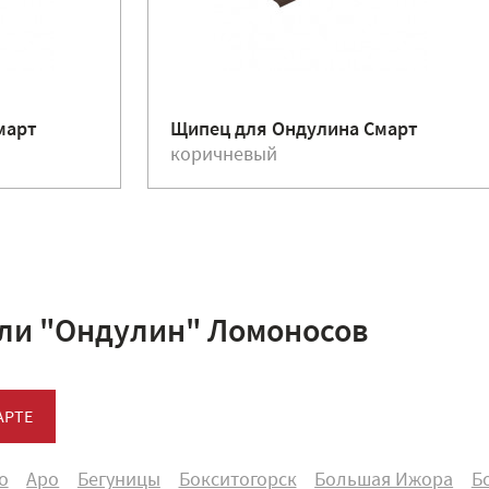
март
Щипец для Ондулина Смарт
коричневый
ли "Ондулин" Ломоносов
АРТЕ
о
Аро
Бегуницы
Бокситогорск
Большая Ижора
Б