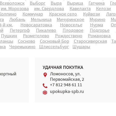
Всеволожск
Выборг
Выра
Вырица
Гатчина
Гл
им. Морозова
им. Свердлова
Кавелахта
Келози
Колпино
Коммунар
Красное село
Куйвози
Лаго
га
Любань
Мельница
Мичуринское
Мурино
Мш
-й км.
Новосаратовка
Новоселье
Нурма
О
ый
Петергоф
Пикалево
Плодовое
Подгорье
Пушкин
Разметелево
Рождествено
Романовка
ланцы
Сосново
Сосновый Бор
Старосиверская
Т
вка
Черемыкино
Шлиссельбург
Шушары
УДАЧНАЯ ПОКУПКА
портный
Ломоносов, ул.
Первомайская, 2
+7 812 948 61 11
upokupka-spb.ru