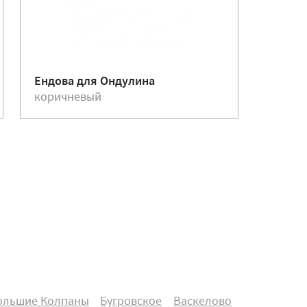
Ендова для Ондулина
Гвозди
коричневый
корич
ольшие Колпаны
Бугровское
Васкелово