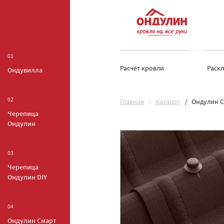
01
Расчёт кровли
Раск
Ондувилла
02
Главная
Каталог
Ондулин С
Черепица
Ондулин
03
Черепица
Ондулин DIY
04
Ондулин Смарт