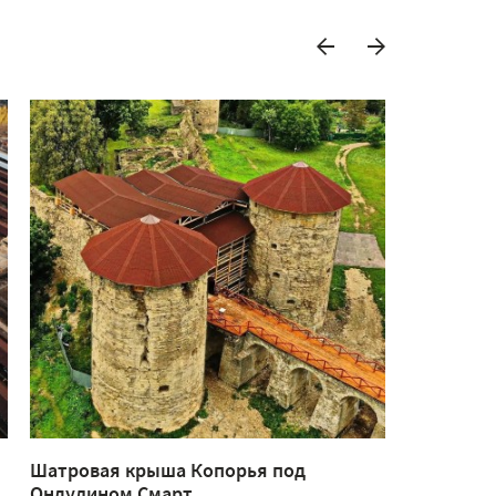
Шатровая крыша Копорья под
Беседка и
Ондулином Смарт