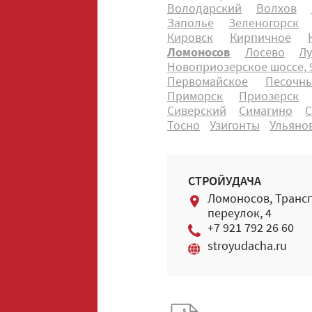
Володарский
Волхов
Заполье
Зеленогорск
Кировск
Кирпичное
Ломоносов
Лосево
Лу
Новоприозерское шоссе, 9
Первомайское
Песочн
Приморск
Приозерск
Сиверский
Симагино
С
Тосно
Узигонты
Ульяно
СТРОЙУДАЧА
Ломоносов, Транс
переулок, 4
+7 921 792 26 60
stroyudacha.ru