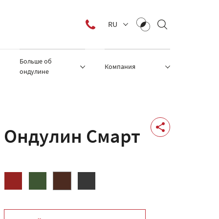
RU
Больше об
Компания
ондулине
Ондулин Смарт