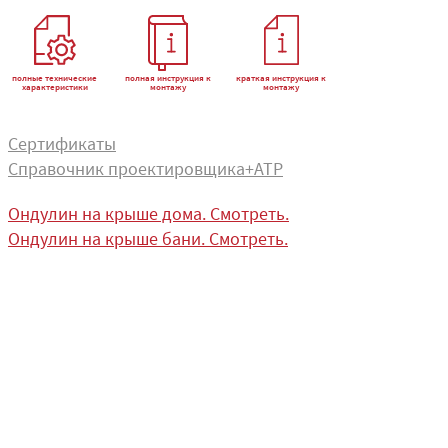
полные технические
полная инструкция к
краткая инструкция к
характеристики
монтажу
монтажу
Сертификаты
Справочник проектировщика+АТР
Ондулин на крыше дома. Смотреть.
Ондулин на крыше бани. Смотреть.