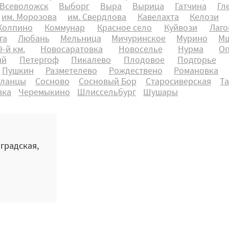
Всеволожск
Выборг
Выра
Вырица
Гатчина
Гл
им. Морозова
им. Свердлова
Кавелахта
Келози
Колпино
Коммунар
Красное село
Куйвози
Лаго
га
Любань
Мельница
Мичуринское
Мурино
Мш
-й км.
Новосаратовка
Новоселье
Нурма
О
ый
Петергоф
Пикалево
Плодовое
Подгорье
Пушкин
Разметелево
Рождествено
Романовка
ланцы
Сосново
Сосновый Бор
Старосиверская
Т
вка
Черемыкино
Шлиссельбург
Шушары
нградская,