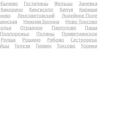
ебычево
Гостилицы
Жельцы
Заневка
Кикерино
Кингисепп
Кипуя
Кириши
ново
Ленсоветовский
Лодейное Поле
инская
Нижняя Бронна
Ново-Токсово
полье
Отрадное
Парголово
Паша
Подпорожье
Поляны
Приветнинское
Ропша
Рощино
Рябово
Сестрорецк
айцы
Телези
Тихвин
Токсово
Торики