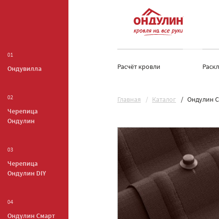
01
Расчёт кровли
Раск
Ондувилла
02
Главная
Каталог
Ондулин С
Черепица
Ондулин
03
Черепица
Ондулин DIY
04
Ондулин Смарт