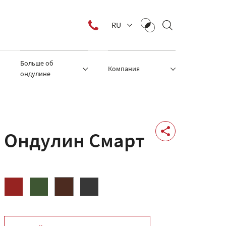
RU
Больше об
Компания
ондулине
Ондулин Смарт