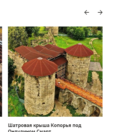
Шатровая крыша Копорья под
Беседка и
Ондулином Смарт