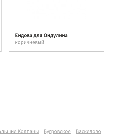
Ендова для Ондулина
Гвозди
коричневый
корич
ольшие Колпаны
Бугровское
Васкелово