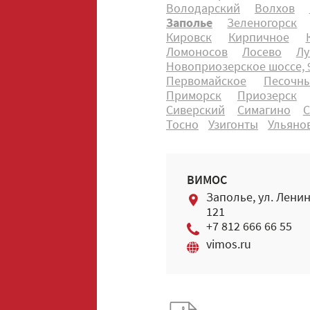
Володарский
Волхов
Заполье
Зеленогорск
Кировск
Кирпичное
Ломоносов
Лосево
Лу
Новоприозерское шоссе, 9
Первомайское
Песочн
Приморск
Приозерск
Сиверский
Симагино
С
Тосно
Узигонты
Ульяно
ВИМОС
Заполье, ул. Лени
121
+7 812 666 66 55
vimos.ru