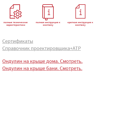
полные технические
полная инструкция к
краткая инструкция к
характеристики
монтажу
монтажу
Сертификаты
Справочник проектировщика+АТР
Ондулин на крыше дома. Смотреть.
Ондулин на крыше бани. Смотреть.