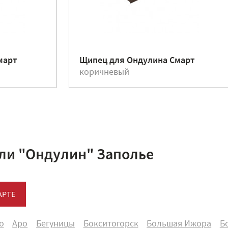
март
Щипец для Ондулина Смарт
коричневый
ли "Ондулин" Заполье
АРТЕ
о
Аро
Бегуницы
Бокситогорск
Большая Ижора
Б