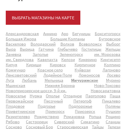
ВЫБРАТЬ МАГАЗИНЫ НА КАРТЕ
Александровская
Аннино
Аро
Бегуницы
Бокситогорск
Большая Ижора
Большие Колпаны
Бугровское
Васкелово
Володарский
Волхов
Всеволожск
Выборг
Выра
Вырица
Гатчина
Глебычево
Гостилицы
Жельцы
Заневка
Заполье
Зеленогорск
им. Морозова
им. Свердлова
Кавелахта
Келози
Кикерино
Кингисепп
Кипуя
Кириши
Кировск
Кирпичное
Колпино
Коммунар
Красное село
Куйвози
Лагоново
Ленсоветовский
Лодейное Поле
Ломоносов
Лосево
Луга
Любань
Мельница
Мичуринское
Мурино
Мшинская
Нижняя Бронна
Ново-Токсово
Новоприозерское шоссе, 9-й км.
Новосаратовка
Новоселье
Нурма
Ополье
Отрадное
Парголово
Паша
Первомайское
Песочный
Петергоф
Пикалево
Плодовое
Подгорье
Подпорожье
Поляны
Приветнинское
Приморск
Приозерск
Пушкин
Разметелево
Рождествено
Романовка
Ропша
Рощино
Рябово
Сестрорецк
Сиверский
Симагино
Сланцы
Сосново
Сосновый Бор
Старосиверская
Тайцы
Телези