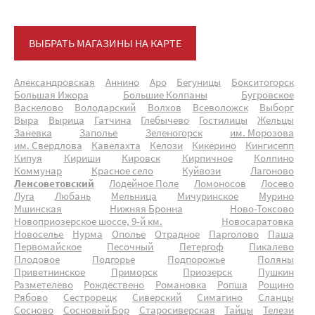
ВЫБРАТЬ МАГАЗИНЫ НА КАРТЕ
Александровская
Аннино
Аро
Бегуницы
Бокситогорск
Большая Ижора
Большие Колпаны
Бугровское
Васкелово
Володарский
Волхов
Всеволожск
Выборг
Выра
Вырица
Гатчина
Глебычево
Гостилицы
Жельцы
Заневка
Заполье
Зеленогорск
им. Морозова
им. Свердлова
Кавелахта
Келози
Кикерино
Кингисепп
Кипуя
Кириши
Кировск
Кирпичное
Колпино
Коммунар
Красное село
Куйвози
Лагоново
Ленсоветовский
Лодейное Поле
Ломоносов
Лосево
Луга
Любань
Мельница
Мичуринское
Мурино
Мшинская
Нижняя Бронна
Ново-Токсово
Новоприозерское шоссе, 9-й км.
Новосаратовка
Новоселье
Нурма
Ополье
Отрадное
Парголово
Паша
Первомайское
Песочный
Петергоф
Пикалево
Плодовое
Подгорье
Подпорожье
Поляны
Приветнинское
Приморск
Приозерск
Пушкин
Разметелево
Рождествено
Романовка
Ропша
Рощино
Рябово
Сестрорецк
Сиверский
Симагино
Сланцы
Сосново
Сосновый Бор
Старосиверская
Тайцы
Телези