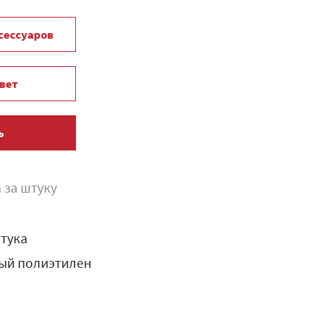
ксессуаров
вет
ь
 за штуку
тука
ый полиэтилен