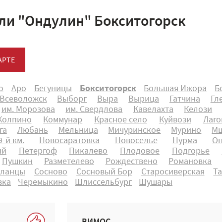
ли "Ондулин" Бокситогорск
АРТЕ
о
Аро
Бегуницы
Бокситогорск
Большая Ижора
Б
Всеволожск
Выборг
Выра
Вырица
Гатчина
Гл
им. Морозова
им. Свердлова
Кавелахта
Келози
Колпино
Коммунар
Красное село
Куйвози
Лаго
га
Любань
Мельница
Мичуринское
Мурино
Мш
-й км.
Новосаратовка
Новоселье
Нурма
О
ый
Петергоф
Пикалево
Плодовое
Подгорье
Пушкин
Разметелево
Рождествено
Романовка
ланцы
Сосново
Сосновый Бор
Старосиверская
Т
вка
Черемыкино
Шлиссельбург
Шушары