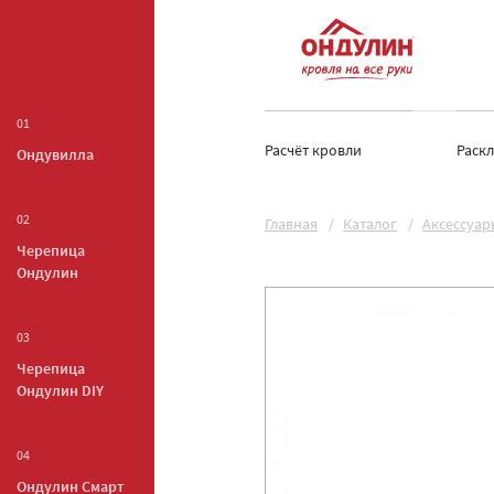
01
Расчёт кровли
Раск
Ондувилла
02
Главная
Каталог
Аксессуар
Черепица
Ондулин
03
Черепица
Ондулин DIY
04
Ондулин Смарт