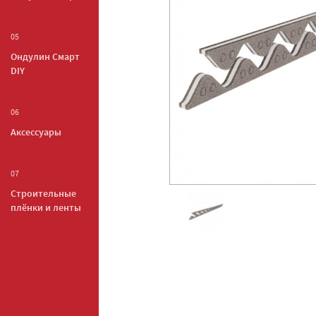
05
Ондулин Смарт
DIY
06
Аксессуары
07
Строительные
плёнки и ленты