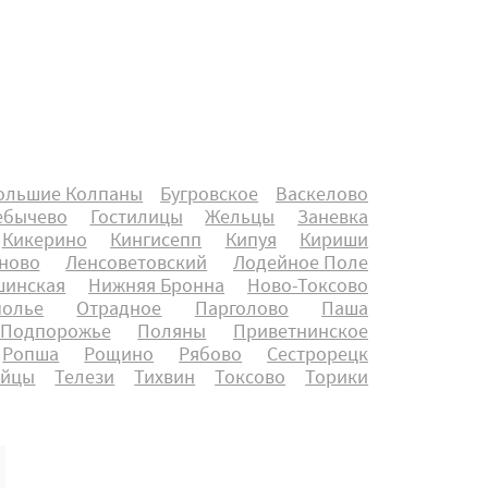
ольшие Колпаны
Бугровское
Васкелово
ебычево
Гостилицы
Жельцы
Заневка
Кикерино
Кингисепп
Кипуя
Кириши
ново
Ленсоветовский
Лодейное Поле
инская
Нижняя Бронна
Ново-Токсово
полье
Отрадное
Парголово
Паша
Подпорожье
Поляны
Приветнинское
Ропша
Рощино
Рябово
Сестрорецк
айцы
Телези
Тихвин
Токсово
Торики