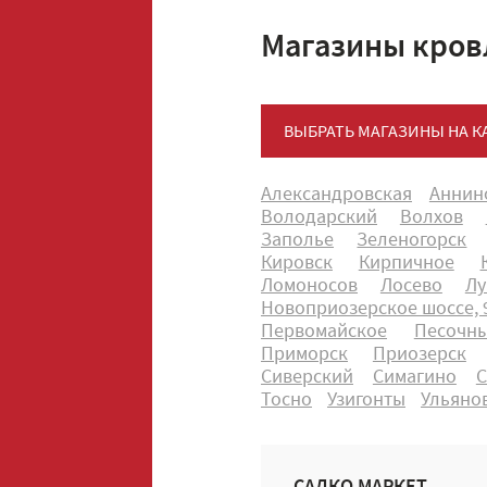
Магазины кров
ВЫБРАТЬ МАГАЗИНЫ НА К
Александровская
Аннин
Володарский
Волхов
Заполье
Зеленогорск
Кировск
Кирпичное
Ломоносов
Лосево
Лу
Новоприозерское шоссе, 9
Первомайское
Песочн
Приморск
Приозерск
Сиверский
Симагино
С
Тосно
Узигонты
Ульяно