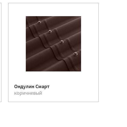
Ондулин Смарт
Ондули
коричневый
красн