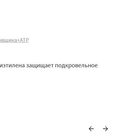
овщика+АТР
лиэтилена защищает подкровельное