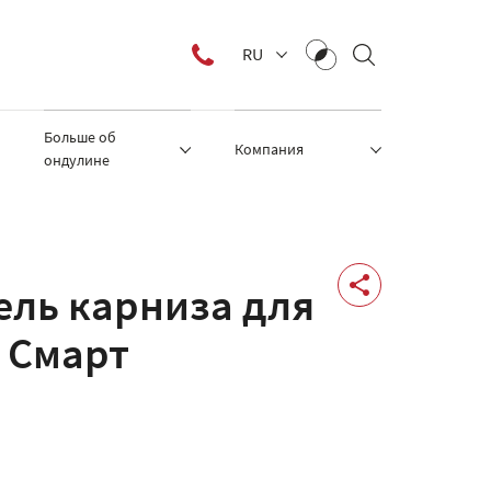
RU
Больше об
Компания
ондулине
ель карниза для
 Смарт