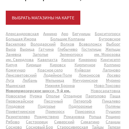
ВЫБРАТЬ МАГАЗИНЫ НА КАРТЕ
Александровская
Аннино
Аро
Бегуницы
Бокситогорск
Большая Ижора
Большие Колпаны
Бугровское
Васкелово
Володарский
Волхов
Всеволожск
Выборг
Выра
Вырица
Гатчина
Глебычево
Гостилицы
Жельцы
Заневка
Заполье
Зеленогорск
им. Морозова
им. Свердлова
Кавелахта
Келози
Кикерино
Кингисепп
Кипуя
Кириши
Кировск
Кирпичное
Колпино
Коммунар
Красное село
Куйвози
Лагоново
Ленсоветовский
Лодейное Поле
Ломоносов
Лосево
Луга
Любань
Мельница
Мичуринское
Мурино
Мшинская
Нижняя Бронна
Ново-Токсово
Новоприозерское шоссе, 9-й км.
Новосаратовка
Новоселье
Нурма
Ополье
Отрадное
Парголово
Паша
Первомайское
Песочный
Петергоф
Пикалево
Плодовое
Подгорье
Подпорожье
Поляны
Приветнинское
Приморск
Приозерск
Пушкин
Разметелево
Рождествено
Романовка
Ропша
Рощино
Рябово
Сестрорецк
Сиверский
Симагино
Сланцы
Сосново
Сосновый Бор
Старосиверская
Тайцы
Телези