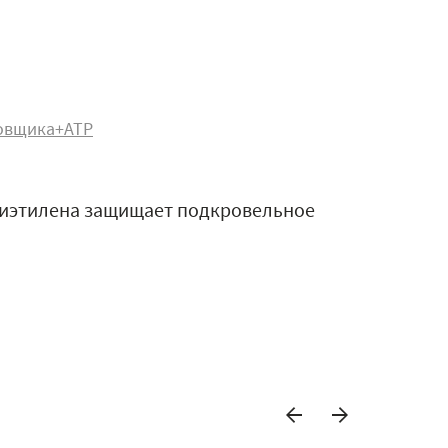
овщика+АТР
лиэтилена защищает подкровельное