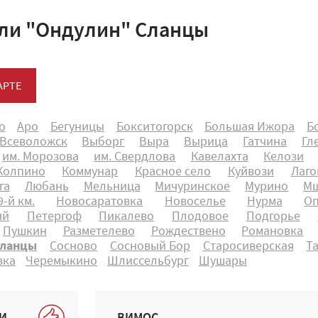
ли "Ондулин" Сланцы
АРТЕ
о
Аро
Бегуницы
Бокситогорск
Большая Ижора
Б
Всеволожск
Выборг
Выра
Вырица
Гатчина
Гл
им. Морозова
им. Свердлова
Кавелахта
Келози
Колпино
Коммунар
Красное село
Куйвози
Лаго
га
Любань
Мельница
Мичуринское
Мурино
Мш
-й км.
Новосаратовка
Новоселье
Нурма
О
ый
Петергоф
Пикалево
Плодовое
Подгорье
Пушкин
Разметелево
Рождествено
Романовка
ланцы
Сосново
Сосновый Бор
Старосиверская
Т
вка
Черемыкино
Шлиссельбург
Шушары