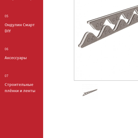
05
Ондулин Смарт
DIY
06
Аксессуары
07
Строительные
плёнки и ленты