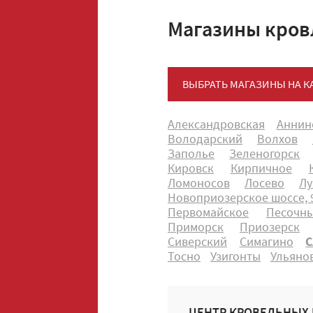
Магазины кров
ВЫБРАТЬ МАГАЗИНЫ НА К
Александровская
Аннин
Володарский
Волхов
Заполье
Зеленогорск
Кировск
Кирпичное
Ломоносов
Лосево
Лу
Новоприозерское шоссе, 9
Первомайское
Песочн
Приморск
Приозерск
Сиверский
Симагино
С
Тосно
Узигонты
Ульяно