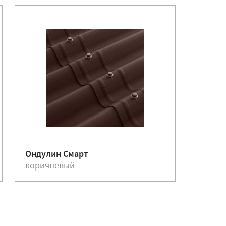
Ондулин Смарт
Ондули
коричневый
красн