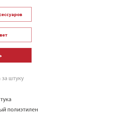
ксессуаров
вет
ь
 за штуку
тука
ый полиэтилен