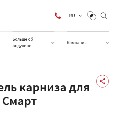
RU
Больше об
Компания
ондулине
ель карниза для
 Смарт