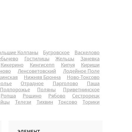
ольшие Колпаны
Бугровское
Васкелово
ебычево
Гостилицы
Жельцы
Заневка
Кикерино
Кингисепп
Кипуя
Кириши
ново
Ленсоветовский
Лодейное Поле
инская
Нижняя Бронна
Ново-Токсово
полье
Отрадное
Парголово
Паша
Подпорожье
Поляны
Приветнинское
Ропша
Рощино
Рябово
Сестрорецк
айцы
Телези
Тихвин
Токсово
Торики