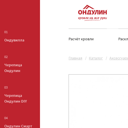
01
Расчёт кровли
Раск
Ондувилла
02
Главная
Каталог
Аксессуар
Черепица
Ондулин
03
Черепица
Ондулин DIY
04
Ондулин Смарт