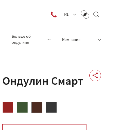
RU
Больше об
Компания
ондулине
Ондулин Смарт