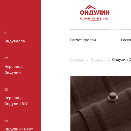
01
Расчёт кровли
Раск
Ондувилла
02
Главная
Каталог
Ондулин С
Черепица
Ондулин
03
Черепица
Ондулин DIY
04
Ондулин Смарт