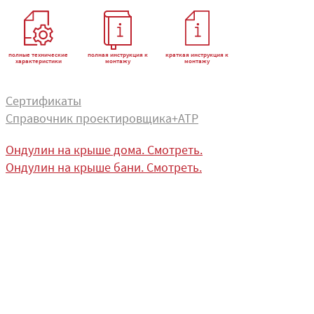
полные технические
полная инструкция к
краткая инструкция к
характеристики
монтажу
монтажу
Сертификаты
Справочник проектировщика+АТР
Ондулин на крыше дома. Смотреть.
Ондулин на крыше бани. Смотреть.