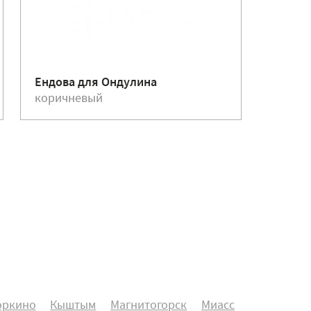
Ендова для Ондулина
Гвозди
коричневый
корич
оркино
Кыштым
Магнитогорск
Миасс