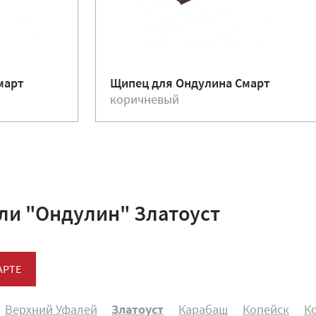
март
Щипец для Ондулина Смарт
коричневый
ли "Ондулин" Златоуст
АРТЕ
Верхний Уфалей
Златоуст
Карабаш
Копейск
К