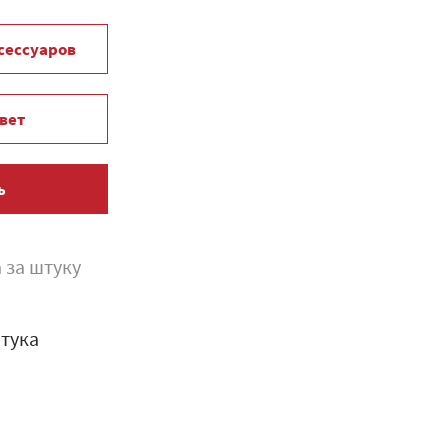
ксессуаров
вет
ь
 за штуку
тука