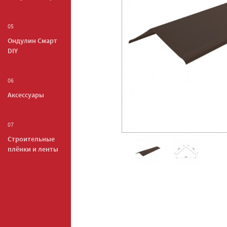
05
Ондулин Смарт
DIY
06
Аксессуары
07
Строительные
плёнки и ленты