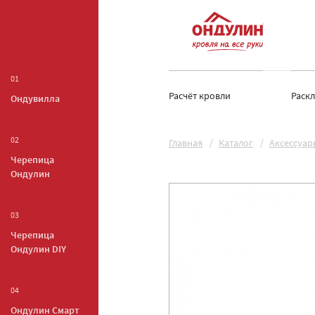
01
Расчёт кровли
Раск
Ондувилла
02
Главная
Каталог
Аксессуар
Черепица
Ондулин
03
Черепица
Ондулин DIY
04
Ондулин Смарт