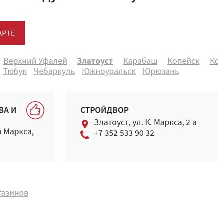
АРТЕ
Верхний Уфалей
Златоуст
Карабаш
Копейск
К
Тюбук
Чебаркуль
Южноуральск
Юрюзань
ВА И
СТРОЙДВОР
Златоуст, ул. К. Маркса, 2 а
а Маркса,
+7 352 533 90 32
газинов