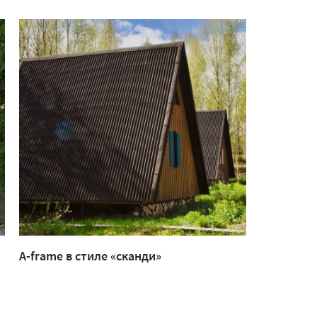
A-frame в стиле «сканди»
Крыльцо 
американ