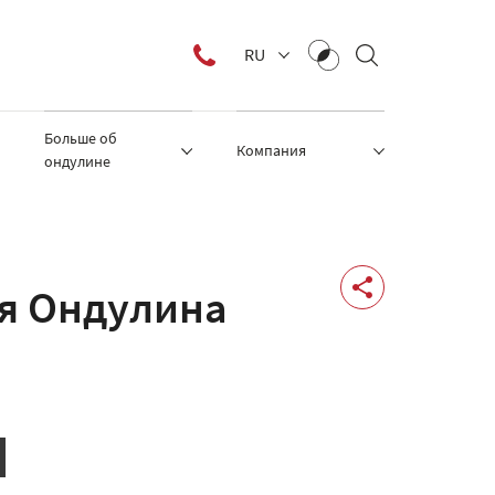
RU
Больше об
Компания
ондулине
я Ондулина