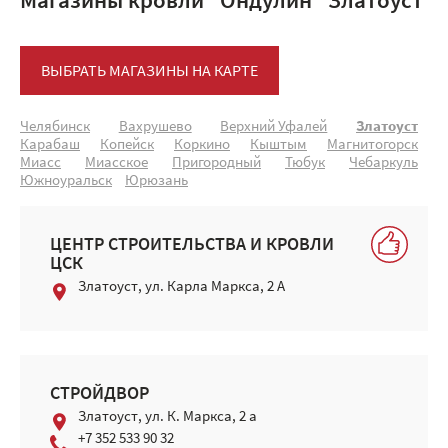
Магазины кровли "Ондулин" Златоуст
ВЫБРАТЬ МАГАЗИНЫ НА КАРТЕ
Челябинск
Вахрушево
Верхний Уфалей
Златоуст
Карабаш
Копейск
Коркино
Кыштым
Магнитогорск
Миасс
Миасское
Пригородный
Тюбук
Чебаркуль
Южноуральск
Юрюзань
ЦЕНТР СТРОИТЕЛЬСТВА И КРОВЛИ
ЦСК
Златоуст, ул. Карла Маркса, 2 А
СТРОЙДВОР
Златоуст, ул. К. Маркса, 2 а
+7 352 533 90 32