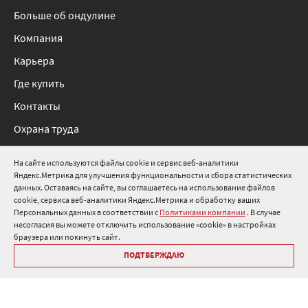
Больше об ондулине
Компания
Карьера
Где купить
Контакты
Охрана труда
Нормативные документы
На сайте используются файлы cookie и сервис веб-аналитики
Яндекс.Метрика для улучшения функциональности и сбора статистических
8 800 511 91 82
данных. Оставаясь на сайте, вы соглашаетесь на использование файлов
cookie, сервиса веб-аналитики Яндекс.Метрика и обработку ваших
info@onduline.ru
Персональных данных в соответствии с
Политиками компании
. В случае
Россия
Беларусь
Казахстан
несогласия вы можете отключить использование «cookie» в настройках
браузера или покинуть сайт.
ПОДТВЕРЖДАЮ
Библиотека «Ондулин»
Политики компании о персональных данных