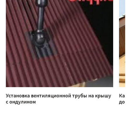
Установка вентиляционной трубы на крышу
Как 
с ондулином
доме