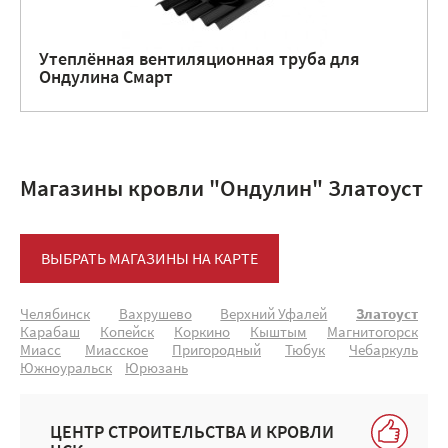
Утеплённая вентиляционная труба для
Ондулина Смарт
Магазины кровли "Ондулин" Златоуст
ВЫБРАТЬ МАГАЗИНЫ НА КАРТЕ
Челябинск
Вахрушево
Верхний Уфалей
Златоуст
Карабаш
Копейск
Коркино
Кыштым
Магнитогорск
Миасс
Миасское
Пригородный
Тюбук
Чебаркуль
Южноуральск
Юрюзань
ЦЕНТР СТРОИТЕЛЬСТВА И КРОВЛИ