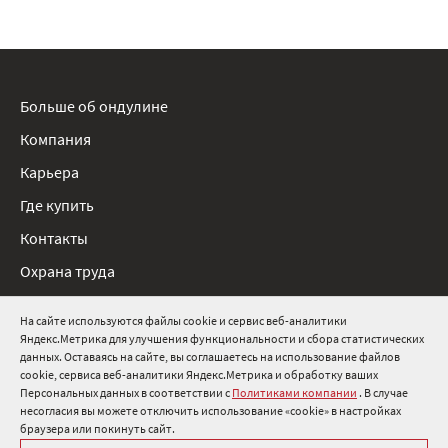
Больше об ондулине
Компания
Карьера
Где купить
Контакты
Охрана труда
Нормативные документы
На сайте используются файлы cookie и сервис веб-аналитики
Яндекс.Метрика для улучшения функциональности и сбора статистических
8 800 511 91 82
данных. Оставаясь на сайте, вы соглашаетесь на использование файлов
cookie, сервиса веб-аналитики Яндекс.Метрика и обработку ваших
info@onduline.ru
Персональных данных в соответствии с
Политиками компании
. В случае
Россия
Беларусь
Казахстан
несогласия вы можете отключить использование «cookie» в настройках
браузера или покинуть сайт.