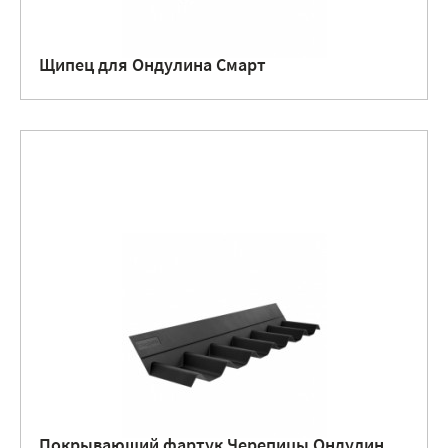
Щипец для Ондулина Смарт
Покрывающий фартук Черепицы Ондулин