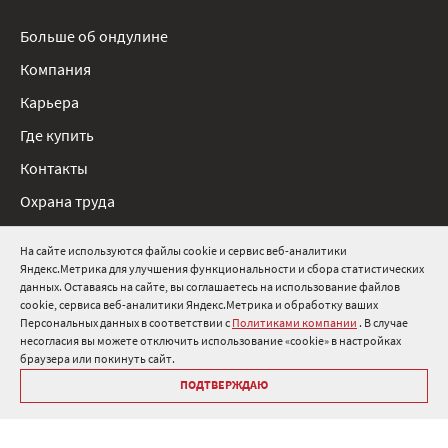
Больше об ондулине
Компания
Карьера
Где купить
Контакты
Охрана труда
Нормативные документы
На сайте используются файлы cookie и сервис веб-аналитики
Яндекс.Метрика для улучшения функциональности и сбора статистических
8 800 511 91 82
данных. Оставаясь на сайте, вы соглашаетесь на использование файлов
cookie, сервиса веб-аналитики Яндекс.Метрика и обработку ваших
info@onduline.ru
Персональных данных в соответствии с
Политиками компании
. В случае
Россия
Беларусь
Казахстан
несогласия вы можете отключить использование «cookie» в настройках
браузера или покинуть сайт.
ПОДТВЕРЖДАЮ
Библиотека «Ондулин»