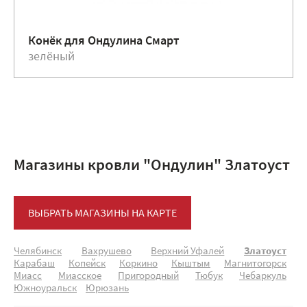
Конёк для Ондулина Смарт
зелёный
Магазины кровли "Ондулин" Златоуст
ВЫБРАТЬ МАГАЗИНЫ НА КАРТЕ
Челябинск
Вахрушево
Верхний Уфалей
Златоуст
Карабаш
Копейск
Коркино
Кыштым
Магнитогорск
Миасс
Миасское
Пригородный
Тюбук
Чебаркуль
Южноуральск
Юрюзань