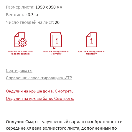
Размер листа:
1950 x 950 мм
Вес листа:
6.3 кг
Число гвоздей на лист:
20
полные технические
полная инструкция к
краткая инструкция к
характеристики
монтажу
монтажу
Сертификаты
Справочник проектировщика+АТР
Ондулин на крыше дома. Смотреть.
Ондулин на крыше бани. Смотреть.
Ондулин Смарт – улучшенный вариант изобретённого в
середине XX века волнистого листа, дополненный по