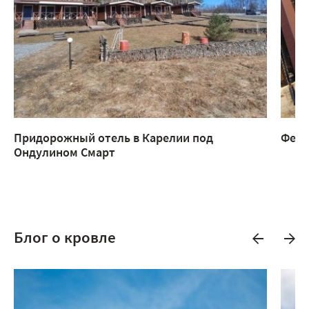
Придорожный отель в Карелии под
Ферм
Ондулином Смарт
Блог о кровле