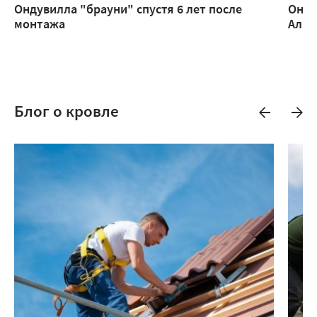
Ондувилла "брауни" спустя 6 лет после
Онду
монтажа
Алм
Блог о кровле