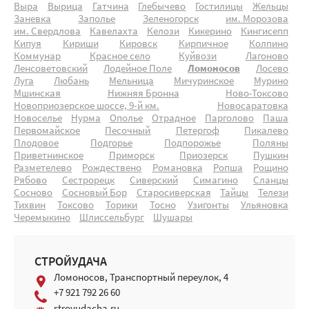
Выра
Вырица
Гатчина
Глебычево
Гостилицы
Жельцы
Заневка
Заполье
Зеленогорск
им. Морозова
им. Свердлова
Кавелахта
Келози
Кикерино
Кингисепп
Кипуя
Кириши
Кировск
Кирпичное
Колпино
Коммунар
Красное село
Куйвози
Лагоново
Ленсоветовский
Лодейное Поле
Ломоносов
Лосево
Луга
Любань
Мельница
Мичуринское
Мурино
Мшинская
Нижняя Бронна
Ново-Токсово
Новоприозерское шоссе, 9-й км.
Новосаратовка
Новоселье
Нурма
Ополье
Отрадное
Парголово
Паша
Первомайское
Песочный
Петергоф
Пикалево
Плодовое
Подгорье
Подпорожье
Поляны
Приветнинское
Приморск
Приозерск
Пушкин
Разметелево
Рождествено
Романовка
Ропша
Рощино
Рябово
Сестрорецк
Сиверский
Симагино
Сланцы
Сосново
Сосновый Бор
Старосиверская
Тайцы
Телези
Тихвин
Токсово
Торики
Тосно
Узигонты
Ульяновка
Черемыкино
Шлиссельбург
Шушары
СТРОЙУДАЧА
Ломоносов, Транспортный переулок, 4
+7 921 792 26 60