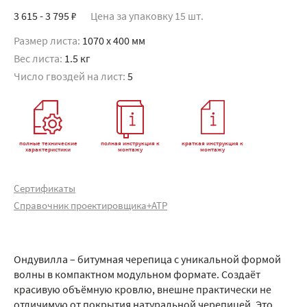
3 615 - 3 795 ₽
Цена за упаковку 15 шт.
Размер листа:
1070 x 400 мм
Вес листа:
1.5 кг
Число гвоздей на лист:
5
полные технические
полная инструкция к
краткая инструкция к
характеристики
монтажу
монтажу
Сертификаты
Справочник проектировщика+АТР
Ондувилла – битумная черепица с уникальной формой
волны в компактном модульном формате. Создаёт
красивую объёмную кровлю, внешне практически не
отличимую от покрытия натуральной черепицей. Это