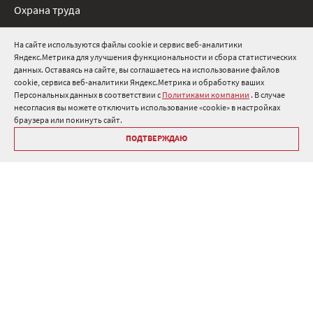
Охрана труда
Нормативные документы
На сайте используются файлы cookie и сервис веб-аналитики
Яндекс.Метрика для улучшения функциональности и сбора статистических
8 800 511 91 82
данных. Оставаясь на сайте, вы соглашаетесь на использование файлов
cookie, сервиса веб-аналитики Яндекс.Метрика и обработку ваших
info@onduline.ru
Персональных данных в соответствии с
Политиками компании
. В случае
Россия
Беларусь
Казахстан
несогласия вы можете отключить использование «cookie» в настройках
браузера или покинуть сайт.
ПОДТВЕРЖДАЮ
Библиотека «Ондулин»
Политики компании о персональных данных
Гарантия на кровельные материалы Ондулин
Антикоррупционная политика
Политика в области управления цепочкой поставок
Политика в области промышленной безопасности