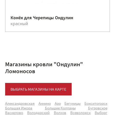
Конёк для Черепицы Ондулин
красный
Магазины кровли "Ондулин"
Ломоносов
ВЫБРАТЬ МАГАЗИНЫ НА КАРТЕ
Александровская
Аннино
Аро
Бегуницы
Бокситогорск
Большая Ижора
Большие Колпаны
Бугровское
Васкелово
Володарский
Волхов
Всеволожск
Выборг