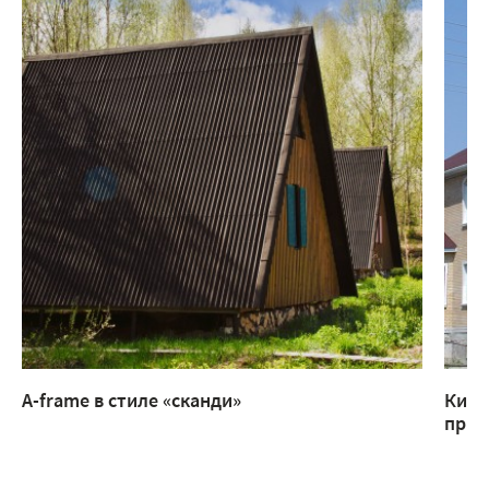
A-frame в стиле «сканди»
Кирп
прис