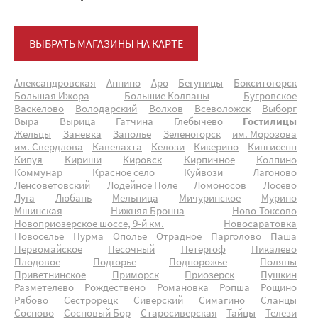
ВЫБРАТЬ МАГАЗИНЫ НА КАРТЕ
Александровская
Аннино
Аро
Бегуницы
Бокситогорск
Большая Ижора
Большие Колпаны
Бугровское
Васкелово
Володарский
Волхов
Всеволожск
Выборг
Выра
Вырица
Гатчина
Глебычево
Гостилицы
Жельцы
Заневка
Заполье
Зеленогорск
им. Морозова
им. Свердлова
Кавелахта
Келози
Кикерино
Кингисепп
Кипуя
Кириши
Кировск
Кирпичное
Колпино
Коммунар
Красное село
Куйвози
Лагоново
Ленсоветовский
Лодейное Поле
Ломоносов
Лосево
Луга
Любань
Мельница
Мичуринское
Мурино
Мшинская
Нижняя Бронна
Ново-Токсово
Новоприозерское шоссе, 9-й км.
Новосаратовка
Новоселье
Нурма
Ополье
Отрадное
Парголово
Паша
Первомайское
Песочный
Петергоф
Пикалево
Плодовое
Подгорье
Подпорожье
Поляны
Приветнинское
Приморск
Приозерск
Пушкин
Разметелево
Рождествено
Романовка
Ропша
Рощино
Рябово
Сестрорецк
Сиверский
Симагино
Сланцы
Сосново
Сосновый Бор
Старосиверская
Тайцы
Телези