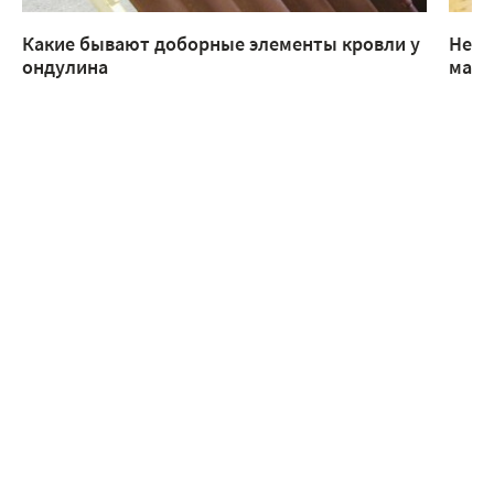
Какие бывают доборные элементы кровли у
Неск
ондулина
манс