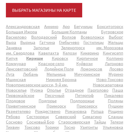
ВЫБРАТЬ МАГАЗИНЫ НА КАРТЕ
Александровская
Аннино
Аро
Бегуницы
Бокситогорск
Большая Ижора
Большие Колпаны
Бугровское
Васкелово
Володарский
Волхов
Всеволожск
Выборг
Выра
Вырица
Гатчина
Глебычево
Гостилицы
Жельцы
Заневка
Заполье
Зеленогорск
им. Морозова
им. Свердлова
Кавелахта
Келози
Кикерино
Кингисепп
Кипуя
Кириши
Кировск
Кирпичное
Колпино
Коммунар
Красное село
Куйвози
Лагоново
Ленсоветовский
Лодейное Поле
Ломоносов
Лосево
Луга
Любань
Мельница
Мичуринское
Мурино
Мшинская
Нижняя Бронна
Ново-Токсово
Новоприозерское шоссе, 9-й км.
Новосаратовка
Новоселье
Нурма
Ополье
Отрадное
Парголово
Паша
Первомайское
Песочный
Петергоф
Пикалево
Плодовое
Подгорье
Подпорожье
Поляны
Приветнинское
Приморск
Приозерск
Пушкин
Разметелево
Рождествено
Романовка
Ропша
Рощино
Рябово
Сестрорецк
Сиверский
Симагино
Сланцы
Сосново
Сосновый Бор
Старосиверская
Тайцы
Телези
Тихвин
Токсово
Торики
Тосно
Узигонты
Ульяновка