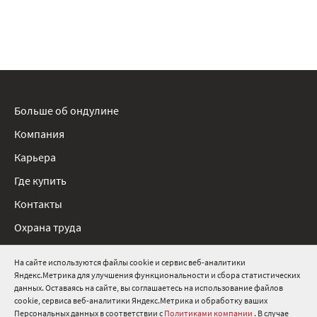
Больше об ондулине
Компания
Карьера
Где купить
Контакты
Охрана труда
Нормативные документы
На сайте используются файлы cookie и сервис веб-аналитики
Яндекс.Метрика для улучшения функциональности и сбора статистических
8 800 511 91 82
данных. Оставаясь на сайте, вы соглашаетесь на использование файлов
cookie, сервиса веб-аналитики Яндекс.Метрика и обработку ваших
info@onduline.ru
Персональных данных в соответствии с
Политиками компании
. В случае