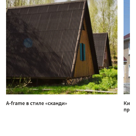
A-frame в стиле «сканди»
Кирп
прис