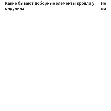
Какие бывают доборные элементы кровли у
Неск
ондулина
манс