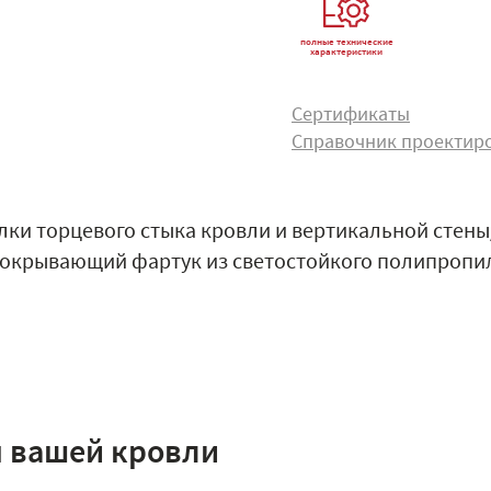
полные технические
характеристики
Сертификаты
Справочник проектир
лки торцевого стыка кровли и вертикальной стен
покрывающий фартук из светостойкого полипропил
я вашей кровли