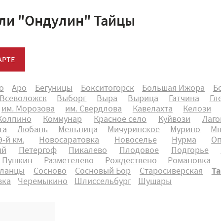
ли "Ондулин" Тайцы
АРТЕ
о
Аро
Бегуницы
Бокситогорск
Большая Ижора
Б
Всеволожск
Выборг
Выра
Вырица
Гатчина
Гл
им. Морозова
им. Свердлова
Кавелахта
Келози
Колпино
Коммунар
Красное село
Куйвози
Лаго
га
Любань
Мельница
Мичуринское
Мурино
Мш
-й км.
Новосаратовка
Новоселье
Нурма
О
ый
Петергоф
Пикалево
Плодовое
Подгорье
Пушкин
Разметелево
Рождествено
Романовка
ланцы
Сосново
Сосновый Бор
Старосиверская
Т
вка
Черемыкино
Шлиссельбург
Шушары