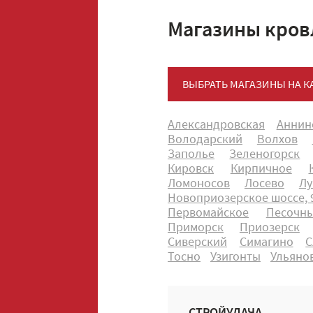
Магазины кров
ВЫБРАТЬ МАГАЗИНЫ НА К
Александровская
Аннин
Володарский
Волхов
Заполье
Зеленогорск
Кировск
Кирпичное
Ломоносов
Лосево
Лу
Новоприозерское шоссе, 9
Первомайское
Песочн
Приморск
Приозерск
Сиверский
Симагино
С
Тосно
Узигонты
Ульяно