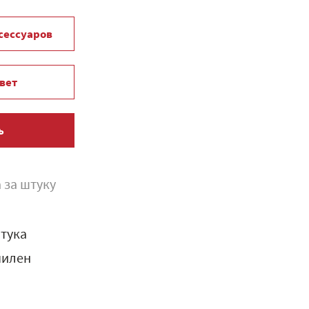
ксессуаров
вет
ь
 за штуку
тука
пилен