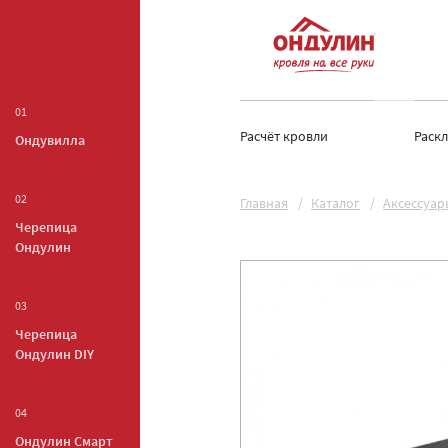
01
Расчёт кровли
Раск
Ондувилла
02
Главная
Каталог
Аксессуар
Черепица
Ондулин
03
Черепица
Ондулин DIY
04
Ондулин Смарт