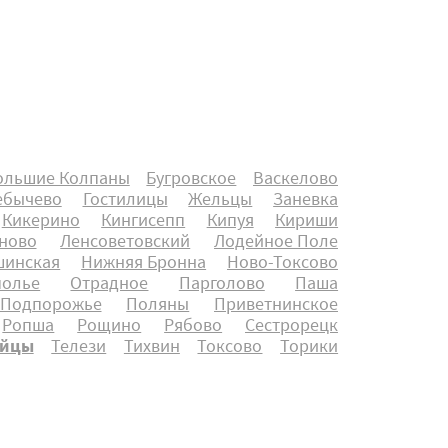
ольшие Колпаны
Бугровское
Васкелово
ебычево
Гостилицы
Жельцы
Заневка
Кикерино
Кингисепп
Кипуя
Кириши
ново
Ленсоветовский
Лодейное Поле
инская
Нижняя Бронна
Ново-Токсово
полье
Отрадное
Парголово
Паша
Подпорожье
Поляны
Приветнинское
Ропша
Рощино
Рябово
Сестрорецк
айцы
Телези
Тихвин
Токсово
Торики