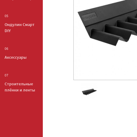
05
Ондулин Смарт
DIY
06
Аксессуары
07
Строительные
плёнки и ленты