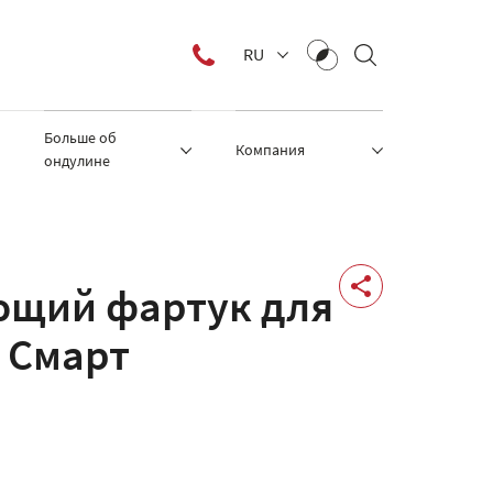
RU
Больше об
Компания
ондулине
щий фартук для
 Смарт