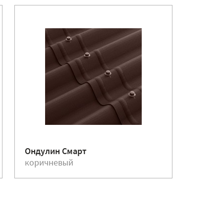
Ондулин Смарт
Ондули
коричневый
красн