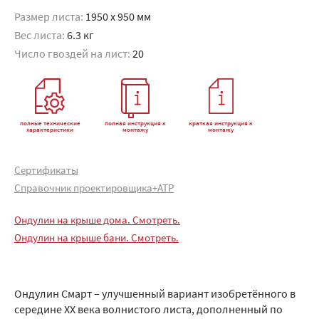
Размер листа:
1950 x 950 мм
Вес листа:
6.3 кг
Число гвоздей на лист:
20
полные технические
полная инструкция к
краткая инструкция к
характеристики
монтажу
монтажу
Сертификаты
Справочник проектировщика+АТР
Ондулин на крыше дома. Смотреть.
Ондулин на крыше бани. Смотреть.
Ондулин Смарт – улучшенный вариант изобретённого в
середине XX века волнистого листа, дополненный по