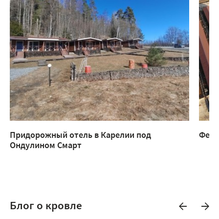
Придорожный отель в Карелии под
Ферм
Ондулином Смарт
Блог о кровле