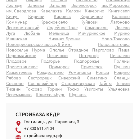
Выра
Вырица
Гатчина
Глебычево
Гостилицы
Жельцы
Заневка
Заполье
Зеленогорск
им. Морозова
им. Свердлова
Кавелахта
Келози
Кикерино
Кингисепп
Кипуя
Кириши
Кировск
Кирпичное
Колпино
Коммунар
Красное село
Куйвози
Лагоново
Ленсоветовский
Лодейное Поле
Ломоносов
Лосево
Луга
Любань
Мельница
Мичуринское
Мурино
Мшинская
Нижняя Бронна
Ново-Токсово
Новоприозерское шоссе, 9-й км.
Новосаратовка
Новоселье
Нурма
Ополье
Отрадное
Парголово
Паша
Первомайское
Песочный
Петергоф
Пикалево
Плодовое
Подгорье
Подпорожье
Поляны
Приветнинское
Приморск
Приозерск
Пушкин
Разметелево
Рождествено
Романовка
Ропша
Рощино
Рябово
Сестрорецк
Сиверский
Симагино
Сланцы
Сосново
Сосновый Бор
Старосиверская
Тайцы
Телези
Тихвин
Токсово
Торики
Тосно
Узигонты
Ульяновка
Черемыкино
Шлиссельбург
Шушары
СТРОЙБАЗА КЕДР
Гостилицы, ул. Парковая, 3
+7 800 511 34 04
стройбазакедр.рф