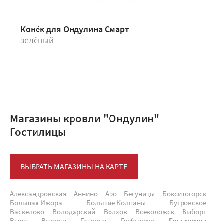
Конёк для Ондулина Смарт
зелёный
Магазины кровли "Ондулин"
Гостилицы
ВЫБРАТЬ МАГАЗИНЫ НА КАРТЕ
Александровская
Аннино
Аро
Бегуницы
Бокситогорск
Большая Ижора
Большие Колпаны
Бугровское
Васкелово
Володарский
Волхов
Всеволожск
Выборг