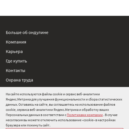
Больше об ондулине
Компания
Карьера
Где купить
Контакты
Охрана труда
Нормативные документы
На сайте используются файлы cookie и сервис веб-аналитики
Яндекс.Метрика для улучшения функциональности и сбора статистических
8 800 511 91 82
данных. Оставаясь на сайте, вы соглашаетесь на использование файлов
cookie, сервиса веб-аналитики Яндекс.Метрика и обработку ваших
info@onduline.ru
Персональных данных в соответствии с
Политиками компании
. В случае
Россия
Беларусь
Казахстан
несогласия вы можете отключить использование «cookie» в настройках
браузера или покинуть сайт.