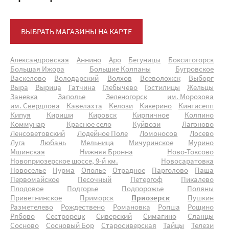
ВЫБРАТЬ МАГАЗИНЫ НА КАРТЕ
Александровская
Аннино
Аро
Бегуницы
Бокситогорск
Большая Ижора
Большие Колпаны
Бугровское
Васкелово
Володарский
Волхов
Всеволожск
Выборг
Выра
Вырица
Гатчина
Глебычево
Гостилицы
Жельцы
Заневка
Заполье
Зеленогорск
им. Морозова
им. Свердлова
Кавелахта
Келози
Кикерино
Кингисепп
Кипуя
Кириши
Кировск
Кирпичное
Колпино
Коммунар
Красное село
Куйвози
Лагоново
Ленсоветовский
Лодейное Поле
Ломоносов
Лосево
Луга
Любань
Мельница
Мичуринское
Мурино
Мшинская
Нижняя Бронна
Ново-Токсово
Новоприозерское шоссе, 9-й км.
Новосаратовка
Новоселье
Нурма
Ополье
Отрадное
Парголово
Паша
Первомайское
Песочный
Петергоф
Пикалево
Плодовое
Подгорье
Подпорожье
Поляны
Приветнинское
Приморск
Приозерск
Пушкин
Разметелево
Рождествено
Романовка
Ропша
Рощино
Рябово
Сестрорецк
Сиверский
Симагино
Сланцы
Сосново
Сосновый Бор
Старосиверская
Тайцы
Телези