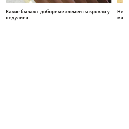
Какие бывают доборные элементы кровли у
Неск
ондулина
манс