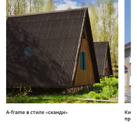
A-frame в стиле «сканди»
Кирп
прис